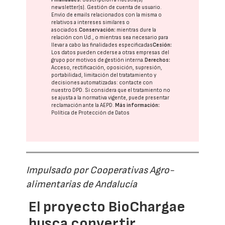
newsletter(s). Gestión de cuenta de usuario.
Envío de emails relacionados con la misma o
relativos a intereses similares o
asociados.
Conservación:
mientras dure la
relación con Ud., o mientras sea necesario para
llevar a cabo las finalidades especificadas
Cesión:
Los datos pueden cederse a otras
empresas del
grupo
por motivos de gestión interna.
Derechos:
Acceso, rectificación, oposición, supresión,
portabilidad, limitación del tratatamiento y
decisiones automatizadas:
contacte con
nuestro DPD
. Si considera que el tratamiento no
se ajusta a la normativa vigente, puede presentar
reclamación ante la
AEPD
.
Más información:
Política de Protección de Datos
Impulsado por Cooperativas Agro-
alimentarias de Andalucía
El proyecto BioChargae
busca convertir