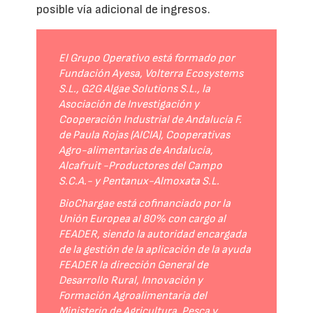
posible vía adicional de ingresos.
El Grupo Operativo está formado por
Fundación Ayesa, Volterra Ecosystems
S.L., G2G Algae Solutions S.L., la
Asociación de Investigación y
Cooperación Industrial de Andalucía F.
de Paula Rojas (AICIA), Cooperativas
Agro-alimentarias de Andalucía,
Alcafruit -Productores del Campo
S.C.A.- y Pentanux-Almoxata S.L.
BioChargae está cofinanciado por la
Unión Europea al 80% con cargo al
FEADER, siendo la autoridad encargada
de la gestión de la aplicación de la ayuda
FEADER la dirección General de
Desarrollo Rural, Innovación y
Formación Agroalimentaria del
Ministerio de Agricultura, Pesca y