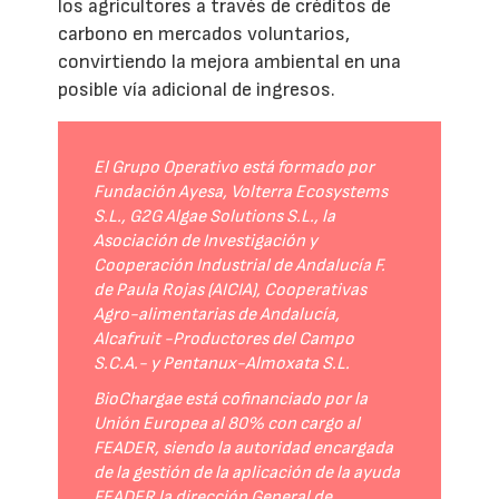
los agricultores a través de créditos de
carbono en mercados voluntarios,
convirtiendo la mejora ambiental en una
posible vía adicional de ingresos.
El Grupo Operativo está formado por
Fundación Ayesa, Volterra Ecosystems
S.L., G2G Algae Solutions S.L., la
Asociación de Investigación y
Cooperación Industrial de Andalucía F.
de Paula Rojas (AICIA), Cooperativas
Agro-alimentarias de Andalucía,
Alcafruit -Productores del Campo
S.C.A.- y Pentanux-Almoxata S.L.
BioChargae está cofinanciado por la
Unión Europea al 80% con cargo al
FEADER, siendo la autoridad encargada
de la gestión de la aplicación de la ayuda
FEADER la dirección General de