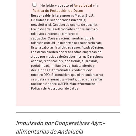
He leído y acepto el
Aviso Legal
y la
Política de Protección de Datos
Responsable:
Interempresas Media, S.L.U.
Finalidades:
Suscripción a nuestra(s)
newsletter(s). Gestión de cuenta de usuario.
Envío de emails relacionados con la misma o
relativos a intereses similares o
asociados.
Conservación:
mientras dure la
relación con Ud., o mientras sea necesario para
llevar a cabo las finalidades especificadas
Cesión:
Los datos pueden cederse a otras
empresas del
grupo
por motivos de gestión interna.
Derechos:
Acceso, rectificación, oposición, supresión,
portabilidad, limitación del tratatamiento y
decisiones automatizadas:
contacte con
nuestro DPD
. Si considera que el tratamiento no
se ajusta a la normativa vigente, puede presentar
reclamación ante la
AEPD
.
Más información:
Política de Protección de Datos
Impulsado por Cooperativas Agro-
alimentarias de Andalucía