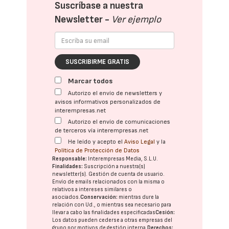
Suscríbase a nuestra
Newsletter -
Ver ejemplo
SUSCRIBIRME GRATIS
Marcar todos
Autorizo el envío de newsletters y
avisos informativos personalizados de
interempresas.net
Autorizo el envío de comunicaciones
de terceros vía interempresas.net
He leído y acepto el
Aviso Legal
y la
Política de Protección de Datos
Responsable:
Interempresas Media, S.L.U.
Finalidades:
Suscripción a nuestra(s)
newsletter(s). Gestión de cuenta de usuario.
Envío de emails relacionados con la misma o
relativos a intereses similares o
asociados.
Conservación:
mientras dure la
relación con Ud., o mientras sea necesario para
llevar a cabo las finalidades especificadas
Cesión:
Los datos pueden cederse a otras
empresas del
grupo
por motivos de gestión interna.
Derechos: