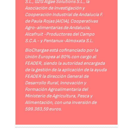
S.L., G2G Algae Solutions S.L., la
Asociación de Investigación y
Cooperación Industrial de Andalucía F.
de Paula Rojas (AICIA), Cooperativas
Agro-alimentarias de Andalucía,
Alcafruit -Productores del Campo
S.C.A.- y Pentanux-Almoxata S.L.
BioChargae está cofinanciado por la
Unión Europea al 80% con cargo al
FEADER, siendo la autoridad encargada
de la gestión de la aplicación de la ayuda
FEADER la dirección General de
Desarrollo Rural, Innovación y
Formación Agroalimentaria del
Ministerio de Agricultura, Pesca y
Alimentación, con una inversión de
599.383,59 euros.