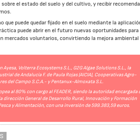
sobre el estado del suelo y del cultivo, y recibir recomend
umos.
no que puede quedar fijado en el suelo mediante la aplicació
práctica puede abrir en el futuro nuevas oportunidades para
 en mercados voluntarios, convirtiendo la mejora ambiental
Ayesa, Volterra Ecosystems S.L., G2G Algae Solutions S.L., la
strial de Andalucía F. de Paula Rojas (AICIA), Cooperativas Agro-
ores del Campo S.C.A.- y Pentanux-Almoxata S.L.
opea al 80% con cargo al FEADER, siendo la autoridad encargada 
 la dirección General de Desarrollo Rural, Innovación y Formación
 Pesca y Alimentación, con una inversión de 599.383,59 euros.
AS