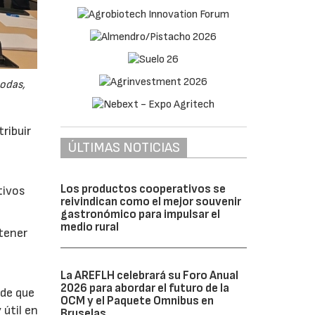
odas,
ribuir
ÚLTIMAS NOTICIAS
Los productos cooperativos se
tivos
reivindican como el mejor souvenir
gastronómico para impulsar el
medio rural
btener
La AREFLH celebrará su Foro Anual
2026 para abordar el futuro de la
 de que
OCM y el Paquete Omnibus en
 útil en
Bruselas