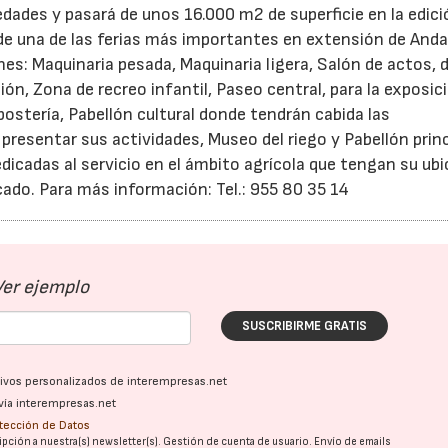
ades y pasará de unos 16.000 m2 de superficie en la edici
 de una de las ferias más importantes en extensión de Anda
ones: Maquinaria pesada, Maquinaria ligera, Salón de actos,
ón, Zona de recreo infantil, Paseo central, para la exposic
postería, Pabellón cultural donde tendrán cabida las
presentar sus actividades, Museo del riego y Pabellón princ
icadas al servicio en el ámbito agrícola que tengan su ub
cado. Para más información: Tel.: 955 80 35 14
Ver ejemplo
SUSCRIBIRME GRATIS
ativos personalizados de interempresas.net
vía interempresas.net
otección de Datos
pción a nuestra(s) newsletter(s). Gestión de cuenta de usuario. Envío de emails