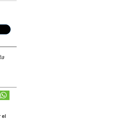
ña
 el