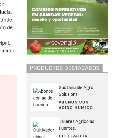
ón
lucía.
 donde
ión de
ipal,
icación
PRODUCTOS DESTACADOS
Sustainable Agro
Solutions
ABONOS CON
ÁCIDO HÚMICO
Talleres Agrícolas
Fuertes,
CULTIVADOR