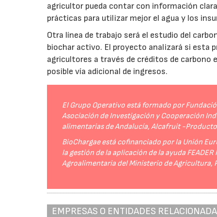
agricultor pueda contar con información clara 
prácticas para utilizar mejor el agua y los ins
Otra línea de trabajo será el estudio del carbo
biochar activo. El proyecto analizará si esta 
agricultores a través de créditos de carbono
posible vía adicional de ingresos.
El Grupo Operativo está formado por Fundación 
Asociación de Investigación y Cooperación Indu
alimentarias de Andalucía, Alcafruit -Product
BioChargae está cofinanciado por la Unión Eur
la gestión de la aplicación de la ayuda FEADER
Agroalimentaria del Ministerio de Agricultura,
EMPRESAS O ENTIDADES RELACIONAD