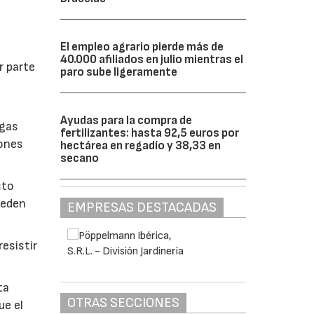
El empleo agrario pierde más de
40.000 afiliados en julio mientras el
r parte
paro sube ligeramente
Ayudas para la compra de
lgas
fertilizantes: hasta 92,5 euros por
iones
hectárea en regadío y 38,33 en
secano
sto
ueden
EMPRESAS DESTACADAS
esistir
ta
OTRAS SECCIONES
ue el