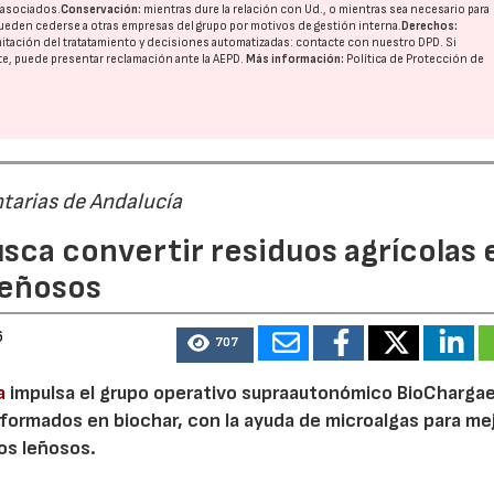
o asociados.
Conservación:
mientras dure la relación con Ud., o mientras sea necesario para
ueden cederse a otras
empresas del grupo
por motivos de gestión interna.
Derechos:
imitación del tratatamiento y decisiones automatizadas:
contacte con nuestro DPD
. Si
nte, puede presentar reclamación ante la
AEPD
.
Más información:
Política de Protección de
tarias de Andalucía
sca convertir residuos agrícolas 
leñosos
6
707
a
impulsa el grupo operativo supraautonómico BioChargae
ormados en biochar, con la ayuda de microalgas para mej
vos leñosos.