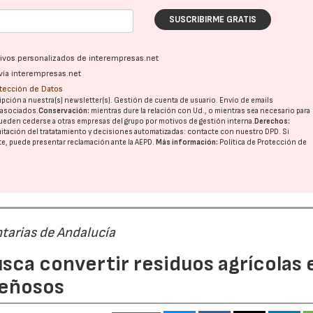
SUSCRIBIRME GRATIS
ativos personalizados de interempresas.net
vía interempresas.net
otección de Datos
pción a nuestra(s) newsletter(s). Gestión de cuenta de usuario. Envío de emails
o asociados.
Conservación:
mientras dure la relación con Ud., o mientras sea necesario para
ueden cederse a otras
empresas del grupo
por motivos de gestión interna.
Derechos:
imitación del tratatamiento y decisiones automatizadas:
contacte con nuestro DPD
. Si
nte, puede presentar reclamación ante la
AEPD
.
Más información:
Política de Protección de
tarias de Andalucía
sca convertir residuos agrícolas 
leñosos