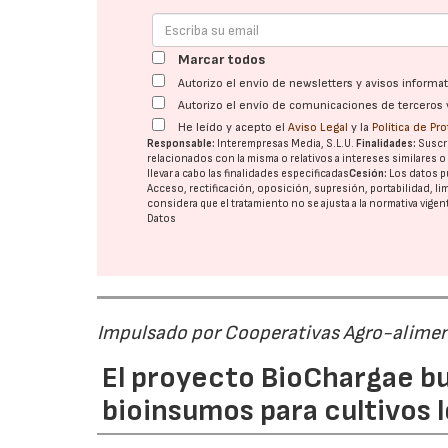
Marcar todos
Autorizo el envío de newsletters y avisos inform
Autorizo el envío de comunicaciones de terceros 
He leído y acepto el
Aviso Legal
y la
Política de Pr
Responsable:
Interempresas Media, S.L.U.
Finalidades:
Suscri
relacionados con la misma o relativos a intereses similares 
llevar a cabo las finalidades especificadas
Cesión:
Los datos p
Acceso, rectificación, oposición, supresión, portabilidad, l
considera que el tratamiento no se ajusta a la normativa vige
Datos
Impulsado por Cooperativas Agro-alimen
El proyecto BioChargae bu
bioinsumos para cultivos 