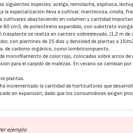
as siguientes especies; acelga, remolacha, espinaca, lechu
ga la especialización lleva a cultivar; mantecosa, criolla, f
los cultivares abasteciendo en volumen y cantidad importan
 80 cm3, de poliestireno expandido, con substrato inorgá
l trasplante se realiza en cantero sobreelevado, (1,2 m de 
dor, con plantines de 25 dias y densidad de plantas a 15/m
t/ha. de carbono orgánico, como lombricompuesto.
s de monofilamento de color rojo, colocadas sobre arcos de
sión para el carpido de malezas. En verano se cambian por 
re plantas.
 ha incrementado la cantidad de horticultores que desarrol
ercado en expansión, dado que los consumidores exigen pr
Ver ejemplo