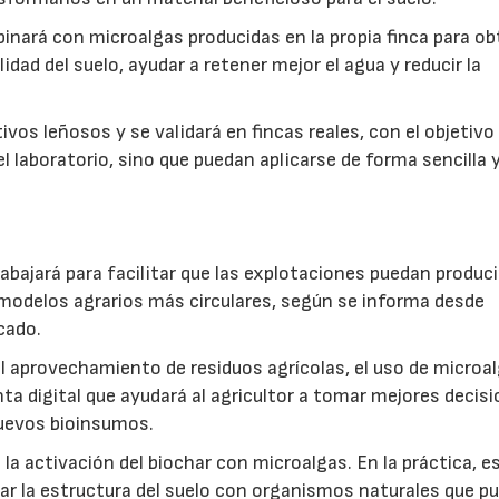
inará con microalgas producidas en la propia finca para o
idad del suelo, ayudar a retener mejor el agua y reducir la
vos leñosos y se validará en fincas reales, con el objetivo
l laboratorio, sino que puedan aplicarse de forma sencilla y
abajará para facilitar que las explotaciones puedan produci
modelos agrarios más circulares, según se informa desde
cado.
: el aprovechamiento de residuos agrícolas, el uso de microa
ta digital que ayudará al agricultor a tomar mejores decis
 nuevos bioinsumos.
a activación del biochar con microalgas. En la práctica, e
rar la estructura del suelo con organismos naturales que p