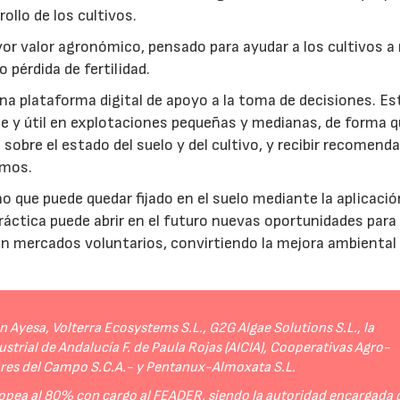
rollo de los cultivos.
r valor agronómico, pensado para ayudar a los cultivos a r
 pérdida de fertilidad.
a plataforma digital de apoyo a la toma de decisiones. Es
e y útil en explotaciones pequeñas y medianas, de forma q
sobre el estado del suelo y del cultivo, y recibir recomend
umos.
no que puede quedar fijado en el suelo mediante la aplicació
práctica puede abrir en el futuro nuevas oportunidades para
 en mercados voluntarios, convirtiendo la mejora ambiental
Ayesa, Volterra Ecosystems S.L., G2G Algae Solutions S.L., la
strial de Andalucía F. de Paula Rojas (AICIA), Cooperativas Agro-
ores del Campo S.C.A.- y Pentanux-Almoxata S.L.
opea al 80% con cargo al FEADER, siendo la autoridad encargada 