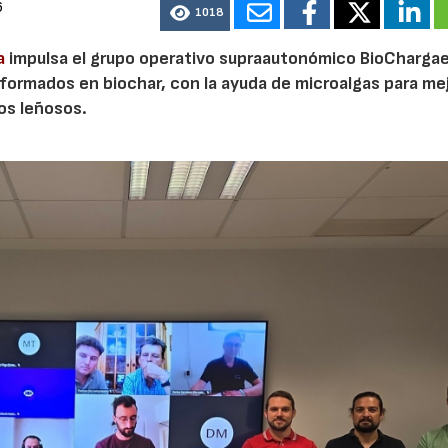
6
1018
a
impulsa el grupo operativo supraautonómico BioChargae
ormados en biochar, con la ayuda de microalgas para mej
vos leñosos.
23/07/2026
30/07/2026