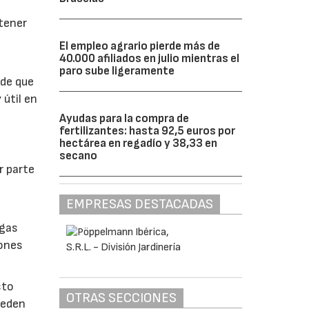
btener
El empleo agrario pierde más de
40.000 afiliados en julio mientras el
paro sube ligeramente
 de que
 útil en
Ayudas para la compra de
fertilizantes: hasta 92,5 euros por
hectárea en regadío y 38,33 en
secano
r parte
EMPRESAS DESTACADAS
lgas
iones
sto
OTRAS SECCIONES
ueden