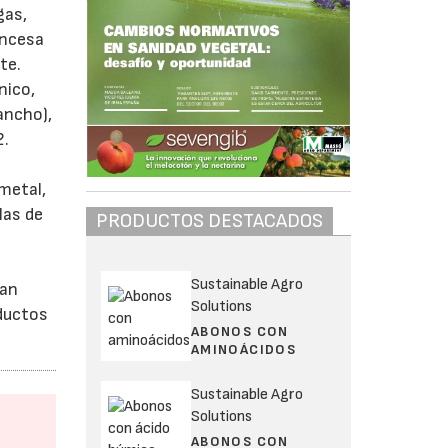
gas,
rancesa
te.
nico,
ancho),
2.
 metal,
las de
PRODUCTOS DESTACADOS
Sustainable Agro
lan
Solutions
oductos
ABONOS CON
AMINOÁCIDOS
Sustainable Agro
Solutions
ABONOS CON