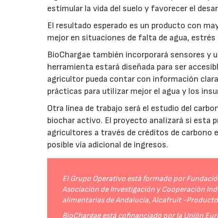
estimular la vida del suelo y favorecer el desar
El resultado esperado es un producto con mayo
mejor en situaciones de falta de agua, estrés o
BioChargae también incorporará sensores y un
herramienta estará diseñada para ser accesibl
agricultor pueda contar con información clara 
prácticas para utilizar mejor el agua y los ins
Otra línea de trabajo será el estudio del carbo
biochar activo. El proyecto analizará si esta 
agricultores a través de créditos de carbono
posible vía adicional de ingresos.
El Grupo Operativo está formado por Fundación 
Asociación de Investigación y Cooperación Indu
alimentarias de Andalucía, Alcafruit -Product
BioChargae está cofinanciado por la Unión Eur