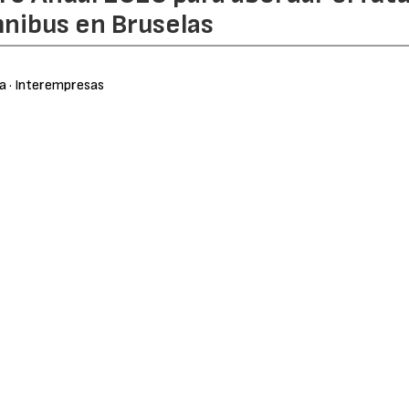
nibus en Bruselas
ra
· Interempresas
1019
Hortícolas y Florícolas citará a los principales actores d
mato online el próximo 10 de noviembre.