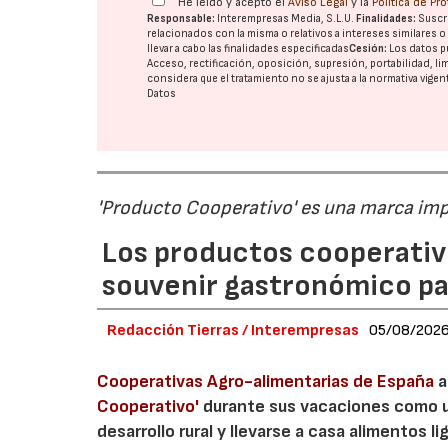
He leído y acepto el
Aviso Legal
y la
Política de Pr
Responsable:
Interempresas Media, S.L.U.
Finalidades:
Suscri
relacionados con la misma o relativos a intereses similares 
llevar a cabo las finalidades especificadas
Cesión:
Los datos p
Acceso, rectificación, oposición, supresión, portabilidad, l
considera que el tratamiento no se ajusta a la normativa vige
Datos
'Producto Cooperativo' es una marca im
Los productos cooperativ
souvenir gastronómico par
Redacción Tierras / Interempresas
05/08/202
Cooperativas Agro-alimentarias de España
a
Cooperativo'
durante sus vacaciones como un
desarrollo rural y llevarse a casa alimentos lig