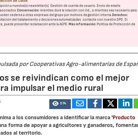
otección de Datos
pción a nuestra(s) newsletter(s). Gestión de cuenta de usuario. Envío de emails
o asociados.
Conservación:
mientras dure la relación con Ud., o mientras sea necesario para
ueden cederse a otras
empresas del grupo
por motivos de gestión interna.
Derechos:
imitación del tratatamiento y decisiones automatizadas:
contacte con nuestro DPD
. Si
nte, puede presentar reclamación ante la
AEPD
.
Más información:
Política de Protección de
pulsada por Cooperativas Agro-alimentarias de Espa
os se reivindican como el mejor
a impulsar el medio rural
6
574
nima a los consumidores a identificar la marca
'Producto
a forma de apoyar a agricultores y ganaderos, fomentar
ados al territorio.