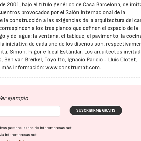
 de 2001, bajo el título genérico de Casa Barcelona, delimit
cuentros provocados por el Salón Internacional de la
 la construcción a las exigencias de la arquitectura del ca
correspinden a los tres planos que definen el espacio de la
go y del agua: la ventana, el tabique, el pavimento, la cocina
a iniciativa de cada uno de los diseños son, respectivame
alita, Simon, Fagor e Ideal Estándar. Los arquitectos invita
, Ben van Brerkel, Toyo Ito, Ignacio Paricio - Lluís Clotet,
ara más información: www.construmat.com.
Ver ejemplo
SUSCRIBIRME GRATIS
ativos personalizados de interempresas.net
vía interempresas.net