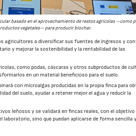
rcular basado en el aprovechamiento de restos agrícolas —como p
productos vegetales— para producir biochar.
s agricultores a diversificar sus fuentes de ingresos y cont
rio y mejorar la sostenibilidad y la rentabilidad de las
ícolas, como podas, cáscaras y otros subproductos de cul
formarlos en un material beneficioso para el suelo.
inará con microalgas producidas en la propia finca para o
idad del suelo, ayudar a retener mejor el agua y reducir la
vos leñosos y se validará en fincas reales, con el objetivo
l laboratorio, sino que puedan aplicarse de forma sencilla y