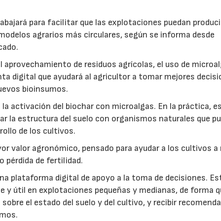
abajará para facilitar que las explotaciones puedan produci
modelos agrarios más circulares, según se informa desde
cado.
: el aprovechamiento de residuos agrícolas, el uso de microa
ta digital que ayudará al agricultor a tomar mejores decis
 nuevos bioinsumos.
a activación del biochar con microalgas. En la práctica, e
rar la estructura del suelo con organismos naturales que p
rollo de los cultivos.
r valor agronómico, pensado para ayudar a los cultivos a r
 pérdida de fertilidad.
a plataforma digital de apoyo a la toma de decisiones. Es
e y útil en explotaciones pequeñas y medianas, de forma q
sobre el estado del suelo y del cultivo, y recibir recomend
umos.