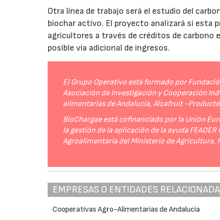
Otra línea de trabajo será el estudio del carbo
biochar activo. El proyecto analizará si esta 
agricultores a través de créditos de carbono
posible vía adicional de ingresos.
El Grupo Operativo está formado por Fundación 
Asociación de Investigación y Cooperación Indu
alimentarias de Andalucía, Alcafruit -Product
BioChargae está cofinanciado por la Unión Eur
la gestión de la aplicación de la ayuda FEADER
Agroalimentaria del Ministerio de Agricultura,
EMPRESAS O ENTIDADES RELACIONAD
Cooperativas Agro-Alimentarias de Andalucía