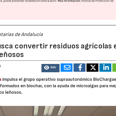
nte, puede presentar reclamación ante la
AEPD
.
Más información:
Política de Protección de
tarias de Andalucía
sca convertir residuos agrícolas 
leñosos
6
995
a
impulsa el grupo operativo supraautonómico BioChargae
ormados en biochar, con la ayuda de microalgas para mej
vos leñosos.