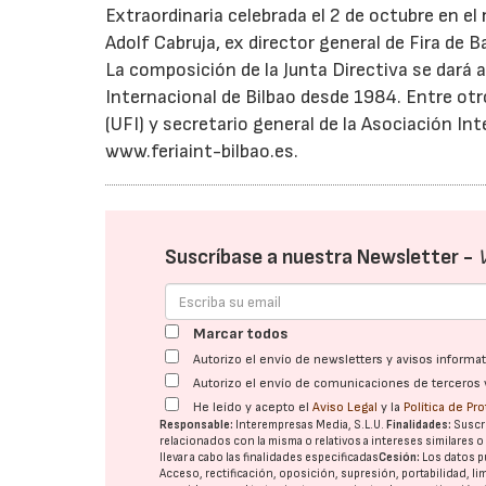
Extraordinaria celebrada el 2 de octubre en el 
Adolf Cabruja, ex director general de Fira de 
La composición de la Junta Directiva se dará a
Internacional de Bilbao desde 1984. Entre otr
(UFI) y secretario general de la Asociación I
www.feriaint-bilbao.es.
Suscríbase a nuestra Newsletter -
Marcar todos
Autorizo el envío de newsletters y avisos inform
Autorizo el envío de comunicaciones de terceros 
He leído y acepto el
Aviso Legal
y la
Política de Pr
Responsable:
Interempresas Media, S.L.U.
Finalidades:
Suscri
relacionados con la misma o relativos a intereses similares 
llevar a cabo las finalidades especificadas
Cesión:
Los datos p
Acceso, rectificación, oposición, supresión, portabilidad, l