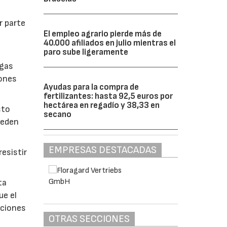
r parte
El empleo agrario pierde más de
40.000 afiliados en julio mientras el
paro sube ligeramente
lgas
iones
Ayudas para la compra de
fertilizantes: hasta 92,5 euros por
hectárea en regadío y 38,33 en
sto
secano
ueden
EMPRESAS DESTACADAS
esistir
ta
ue el
aciones
OTRAS SECCIONES