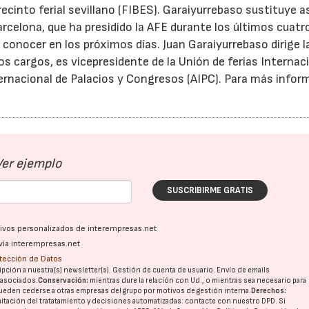
recinto ferial sevillano (FIBES). Garaiyurrebaso sustituye as
Barcelona, que ha presidido la AFE durante los últimos cuatr
 conocer en los próximos días. Juan Garaiyurrebaso dirige la
os cargos, es vicepresidente de la Unión de ferias Internac
nternacional de Palacios y Congresos (AIPC). Para más infor
Ver ejemplo
SUSCRIBIRME GRATIS
ativos personalizados de interempresas.net
vía interempresas.net
otección de Datos
pción a nuestra(s) newsletter(s). Gestión de cuenta de usuario. Envío de emails
o asociados.
Conservación:
mientras dure la relación con Ud., o mientras sea necesario para
ueden cederse a otras
empresas del grupo
por motivos de gestión interna.
Derechos:
imitación del tratatamiento y decisiones automatizadas:
contacte con nuestro DPD
. Si