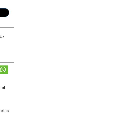
ña
 el
arias