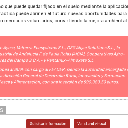
no que puede quedar fijado en el suelo mediante la aplicació
práctica puede abrir en el futuro nuevas oportunidades para
 en mercados voluntarios, convirtiendo la mejora ambiental
Ayesa, Volterra Ecosystems S.L., G2G Algae Solutions S.L., la
strial de Andalucía F. de Paula Rojas (AICIA), Cooperativas Agro-
ores del Campo S.C.A.- y Pentanux-Almoxata S.L.
opea al 80% con cargo al FEADER, siendo la autoridad encargada 
 la dirección General de Desarrollo Rural, Innovación y Formación
 Pesca y Alimentación, con una inversión de 599.383,59 euros.
AS
Solicitar información
Ver stand virtual