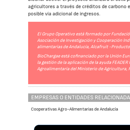
agricultores a través de créditos de carbono
posible vía adicional de ingresos.
El Grupo Operativo está formado por Fundación 
Asociación de Investigación y Cooperación Indu
alimentarias de Andalucía, Alcafruit -Product
BioChargae está cofinanciado por la Unión Eur
la gestión de la aplicación de la ayuda FEADER
Agroalimentaria del Ministerio de Agricultura,
EMPRESAS O ENTIDADES RELACIONAD
Cooperativas Agro-Alimentarias de Andalucía