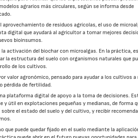
modelos agrarios más circulares, según se informa desde
cado.
: el aprovechamiento de residuos agrícolas, el uso de microa
ta digital que ayudará al agricultor a tomar mejores decis
 nuevos bioinsumos.
a activación del biochar con microalgas. En la práctica, e
rar la estructura del suelo con organismos naturales que p
rollo de los cultivos.
r valor agronómico, pensado para ayudar a los cultivos a r
 pérdida de fertilidad.
a plataforma digital de apoyo a la toma de decisiones. Es
e y útil en explotaciones pequeñas y medianas, de forma q
sobre el estado del suelo y del cultivo, y recibir recomend
umos.
no que puede quedar fijado en el suelo mediante la aplicació
práctica puede abrir en el futuro nuevas oportunidades para