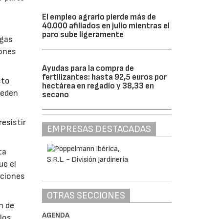
El empleo agrario pierde más de
40.000 afiliados en julio mientras el
paro sube ligeramente
lgas
iones
Ayudas para la compra de
fertilizantes: hasta 92,5 euros por
sto
hectárea en regadío y 38,33 en
ueden
secano
esistir
EMPRESAS DESTACADAS
ta
ue el
aciones
OTRAS SECCIONES
n de
AGENDA
 los