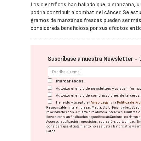
Los científicos han hallado que la manzana, u
podría contribuir a combatir el cáncer. Se est
gramos de manzanas frescas pueden ser más b
considerada beneficiosa por sus efectos anti
Suscríbase a nuestra Newsletter -
Marcar todos
Autorizo el envío de newsletters y avisos inform
Autorizo el envío de comunicaciones de terceros 
He leído y acepto el
Aviso Legal
y la
Política de Pr
Responsable:
Interempresas Media, S.L.U.
Finalidades:
Suscri
relacionados con la misma o relativos a intereses similares 
llevar a cabo las finalidades especificadas
Cesión:
Los datos p
Acceso, rectificación, oposición, supresión, portabilidad, l
considera que el tratamiento no se ajusta a la normativa vige
Datos