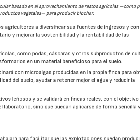
rcular basado en el aprovechamiento de restos agrícolas —como p
productos vegetales— para producir biochar.
s agricultores a diversificar sus fuentes de ingresos y cont
rio y mejorar la sostenibilidad y la rentabilidad de las
ícolas, como podas, cáscaras y otros subproductos de cul
formarlos en un material beneficioso para el suelo.
inará con microalgas producidas en la propia finca para o
idad del suelo, ayudar a retener mejor el agua y reducir la
vos leñosos y se validará en fincas reales, con el objetivo
l laboratorio, sino que puedan aplicarse de forma sencilla y
abajará para facilitar que las explotaciones puedan produci