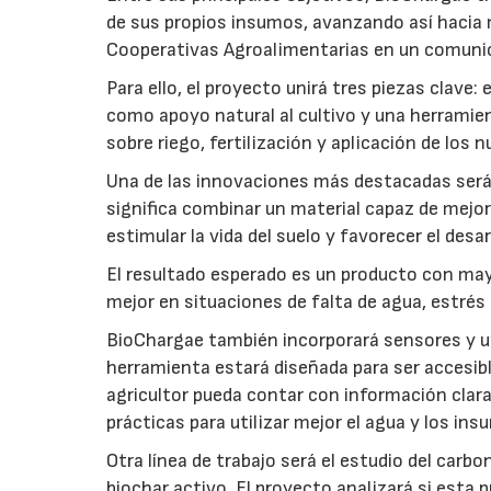
de sus propios insumos, avanzando así hacia 
Cooperativas Agroalimentarias en un comuni
Para ello, el proyecto unirá tres piezas clave
como apoyo natural al cultivo y una herramien
sobre riego, fertilización y aplicación de los
Una de las innovaciones más destacadas será l
significa combinar un material capaz de mejo
estimular la vida del suelo y favorecer el desar
El resultado esperado es un producto con mayo
mejor en situaciones de falta de agua, estrés o
BioChargae también incorporará sensores y un
herramienta estará diseñada para ser accesibl
agricultor pueda contar con información clara 
prácticas para utilizar mejor el agua y los ins
Otra línea de trabajo será el estudio del carbo
biochar activo. El proyecto analizará si esta 