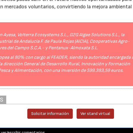
 en mercados voluntarios, convirtiendo la mejora ambiental
Ayesa, Volterra Ecosystems S.L., G2G Algae Solutions S.L., la
strial de Andalucía F. de Paula Rojas (AICIA), Cooperativas Agro-
ores del Campo S.C.A.- y Pentanux-Almoxata S.L.
opea al 80% con cargo al FEADER, siendo la autoridad encargada 
 la dirección General de Desarrollo Rural, Innovación y Formación
 Pesca y Alimentación, con una inversión de 599.383,59 euros.
AS
Solicitar información
Ver stand virtual
ver/escribir comentarios