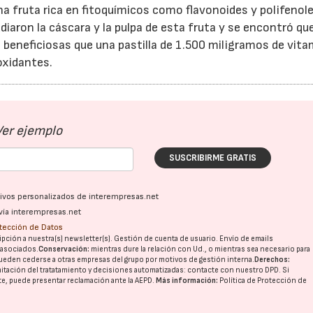
na fruta rica en fitoquímicos como flavonoides y polifenole
udiaron la cáscara y la pulpa de esta fruta y se encontró qu
eneficiosas que una pastilla de 1.500 miligramos de vita
oxidantes.
Ver ejemplo
SUSCRIBIRME GRATIS
ativos personalizados de interempresas.net
vía interempresas.net
otección de Datos
pción a nuestra(s) newsletter(s). Gestión de cuenta de usuario. Envío de emails
o asociados.
Conservación:
mientras dure la relación con Ud., o mientras sea necesario para
ueden cederse a otras
empresas del grupo
por motivos de gestión interna.
Derechos:
imitación del tratatamiento y decisiones automatizadas:
contacte con nuestro DPD
. Si
nte, puede presentar reclamación ante la
AEPD
.
Más información:
Política de Protección de