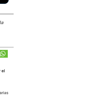
ña
 el
arias