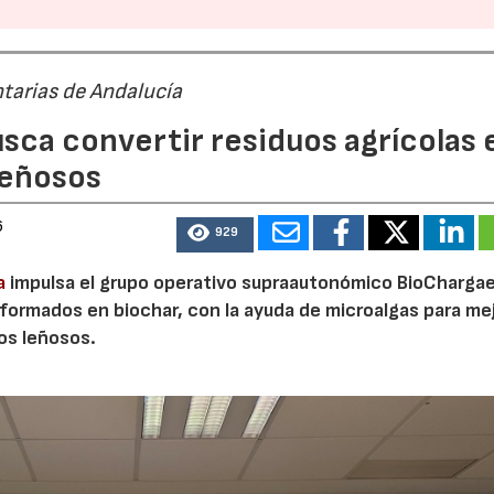
tarias de Andalucía
sca convertir residuos agrícolas 
leñosos
6
929
a
impulsa el grupo operativo supraautonómico BioChargae
ormados en biochar, con la ayuda de microalgas para mej
vos leñosos.