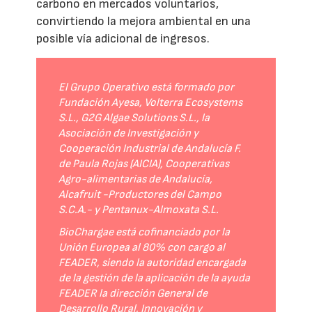
carbono en mercados voluntarios,
convirtiendo la mejora ambiental en una
posible vía adicional de ingresos.
El Grupo Operativo está formado por
Fundación Ayesa, Volterra Ecosystems
S.L., G2G Algae Solutions S.L., la
Asociación de Investigación y
Cooperación Industrial de Andalucía F.
de Paula Rojas (AICIA), Cooperativas
Agro-alimentarias de Andalucía,
Alcafruit -Productores del Campo
S.C.A.- y Pentanux-Almoxata S.L.
BioChargae está cofinanciado por la
Unión Europea al 80% con cargo al
FEADER, siendo la autoridad encargada
de la gestión de la aplicación de la ayuda
FEADER la dirección General de
Desarrollo Rural, Innovación y