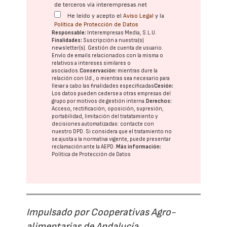
de terceros vía interempresas.net
He leído y acepto el
Aviso Legal
y la
Política de Protección de Datos
Responsable:
Interempresas Media, S.L.U.
Finalidades:
Suscripción a nuestra(s)
newsletter(s). Gestión de cuenta de usuario.
Envío de emails relacionados con la misma o
relativos a intereses similares o
asociados.
Conservación:
mientras dure la
relación con Ud., o mientras sea necesario para
llevar a cabo las finalidades especificadas
Cesión:
Los datos pueden cederse a otras
empresas del
grupo
por motivos de gestión interna.
Derechos:
Acceso, rectificación, oposición, supresión,
portabilidad, limitación del tratatamiento y
decisiones automatizadas:
contacte con
nuestro DPD
. Si considera que el tratamiento no
se ajusta a la normativa vigente, puede presentar
reclamación ante la
AEPD
.
Más información:
Política de Protección de Datos
Impulsado por Cooperativas Agro-
alimentarias de Andalucía