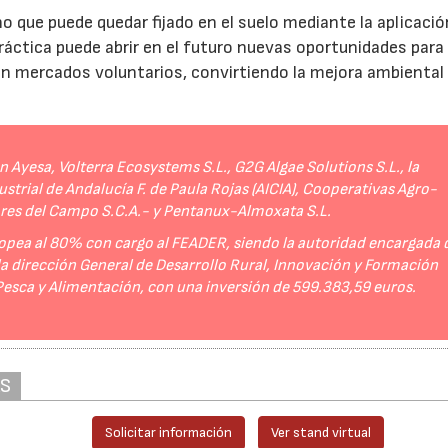
no que puede quedar fijado en el suelo mediante la aplicació
práctica puede abrir en el futuro nuevas oportunidades para
 en mercados voluntarios, convirtiendo la mejora ambiental
Ayesa, Volterra Ecosystems S.L., G2G Algae Solutions S.L., la
strial de Andalucía F. de Paula Rojas (AICIA), Cooperativas Agro-
ores del Campo S.C.A.- y Pentanux-Almoxata S.L.
opea al 80% con cargo al FEADER, siendo la autoridad encargada 
 la dirección General de Desarrollo Rural, Innovación y Formación
 Pesca y Alimentación, con una inversión de 599.383,59 euros.
AS
Solicitar información
Ver stand virtual