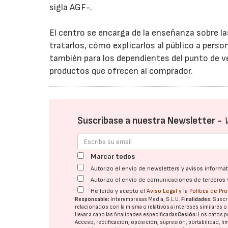
sigla AGF-.
El centro se encarga de la enseñanza sobre l
tratarlos, cómo explicarlos al público a pers
también para los dependientes del punto de ven
productos que ofrecen al comprador.
Suscríbase a nuestra Newsletter -
Marcar todos
Autorizo el envío de newsletters y avisos inform
Autorizo el envío de comunicaciones de terceros 
He leído y acepto el
Aviso Legal
y la
Política de Pr
Responsable:
Interempresas Media, S.L.U.
Finalidades:
Suscri
relacionados con la misma o relativos a intereses similares 
llevar a cabo las finalidades especificadas
Cesión:
Los datos p
Acceso, rectificación, oposición, supresión, portabilidad, l