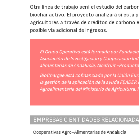
Otra línea de trabajo será el estudio del carbo
biochar activo. El proyecto analizará si esta 
agricultores a través de créditos de carbono
posible vía adicional de ingresos.
El Grupo Operativo está formado por Fundación 
Asociación de Investigación y Cooperación Indu
alimentarias de Andalucía, Alcafruit -Product
BioChargae está cofinanciado por la Unión Eur
la gestión de la aplicación de la ayuda FEADER
Agroalimentaria del Ministerio de Agricultura,
EMPRESAS O ENTIDADES RELACIONAD
Cooperativas Agro-Alimentarias de Andalucía