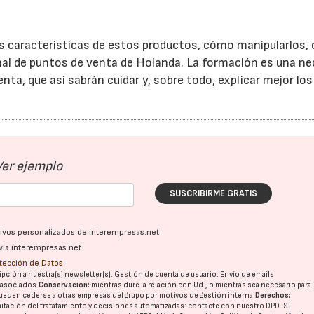
as características de estos productos, cómo manipularlos
onal de puntos de venta de Holanda. La formación es una n
ta, que así sabrán cuidar y, sobre todo, explicar mejor los
Ver ejemplo
SUSCRIBIRME GRATIS
ativos personalizados de interempresas.net
vía interempresas.net
otección de Datos
pción a nuestra(s) newsletter(s). Gestión de cuenta de usuario. Envío de emails
o asociados.
Conservación:
mientras dure la relación con Ud., o mientras sea necesario para
ueden cederse a otras
empresas del grupo
por motivos de gestión interna.
Derechos:
imitación del tratatamiento y decisiones automatizadas:
contacte con nuestro DPD
. Si