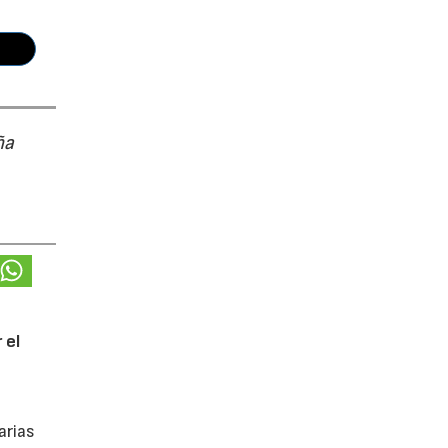
ña
 el
arias