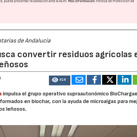
nte, puede presentar reclamación ante la
AEPD
.
Más información:
Política de Protección de
tarias de Andalucía
sca convertir residuos agrícolas 
leñosos
6
616
a
impulsa el grupo operativo supraautonómico BioChargae
ormados en biochar, con la ayuda de microalgas para mej
vos leñosos.