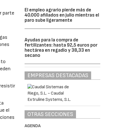
El empleo agrario pierde más de
r parte
40.000 afiliados en julio mientras el
paro sube ligeramente
lgas
Ayudas para la compra de
iones
fertilizantes: hasta 92,5 euros por
hectárea en regadío y 38,33 en
secano
sto
ueden
EMPRESAS DESTACADAS
esistir
ta
ue el
OTRAS SECCIONES
aciones
AGENDA