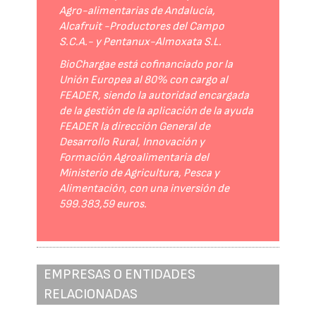
Agro-alimentarias de Andalucía,
Alcafruit -Productores del Campo
S.C.A.- y Pentanux-Almoxata S.L.
BioChargae está cofinanciado por la
Unión Europea al 80% con cargo al
FEADER, siendo la autoridad encargada
de la gestión de la aplicación de la ayuda
FEADER la dirección General de
Desarrollo Rural, Innovación y
Formación Agroalimentaria del
Ministerio de Agricultura, Pesca y
Alimentación, con una inversión de
599.383,59 euros.
EMPRESAS O ENTIDADES
RELACIONADAS