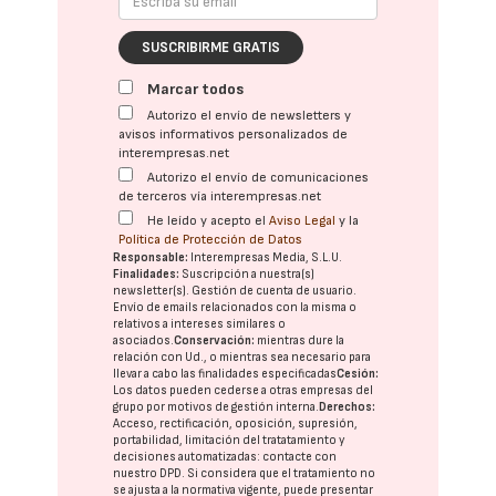
SUSCRIBIRME GRATIS
Marcar todos
Autorizo el envío de newsletters y
avisos informativos personalizados de
interempresas.net
Autorizo el envío de comunicaciones
de terceros vía interempresas.net
He leído y acepto el
Aviso Legal
y la
Política de Protección de Datos
Responsable:
Interempresas Media, S.L.U.
Finalidades:
Suscripción a nuestra(s)
newsletter(s). Gestión de cuenta de usuario.
Envío de emails relacionados con la misma o
relativos a intereses similares o
asociados.
Conservación:
mientras dure la
relación con Ud., o mientras sea necesario para
llevar a cabo las finalidades especificadas
Cesión:
Los datos pueden cederse a otras
empresas del
grupo
por motivos de gestión interna.
Derechos:
Acceso, rectificación, oposición, supresión,
portabilidad, limitación del tratatamiento y
decisiones automatizadas:
contacte con
nuestro DPD
. Si considera que el tratamiento no
se ajusta a la normativa vigente, puede presentar