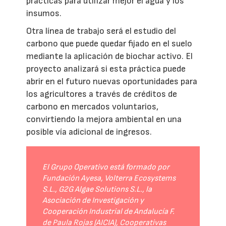
prácticas para utilizar mejor el agua y los
insumos.
Otra línea de trabajo será el estudio del
carbono que puede quedar fijado en el suelo
mediante la aplicación de biochar activo. El
proyecto analizará si esta práctica puede
abrir en el futuro nuevas oportunidades para
los agricultores a través de créditos de
carbono en mercados voluntarios,
convirtiendo la mejora ambiental en una
posible vía adicional de ingresos.
El Grupo Operativo está formado por
Fundación Ayesa, Volterra Ecosystems
S.L., G2G Algae Solutions S.L., la
Asociación de Investigación y
Cooperación Industrial de Andalucía F.
de Paula Rojas (AICIA), Cooperativas