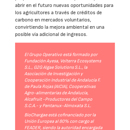
abrir en el futuro nuevas oportunidades para
los agricultores a través de créditos de
carbono en mercados voluntarios,
convirtiendo la mejora ambiental en una
posible vía adicional de ingresos.
El Grupo Operativo está formado por
Fundación Ayesa, Volterra Ecosystems
S.L., G2G Algae Solutions S.L., la
Asociación de Investigación y
Cooperación Industrial de Andalucía F.
de Paula Rojas (AICIA), Cooperativas
Agro-alimentarias de Andalucía,
Alcafruit -Productores del Campo
S.C.A.- y Pentanux-Almoxata S.L.
BioChargae está cofinanciado por la
Unión Europea al 80% con cargo al
FEADER, siendo la autoridad encargada