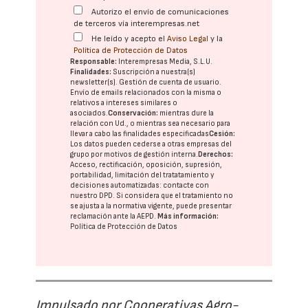
Autorizo el envío de comunicaciones
de terceros vía interempresas.net
He leído y acepto el
Aviso Legal
y la
Política de Protección de Datos
Responsable:
Interempresas Media, S.L.U.
Finalidades:
Suscripción a nuestra(s)
newsletter(s). Gestión de cuenta de usuario.
Envío de emails relacionados con la misma o
relativos a intereses similares o
asociados.
Conservación:
mientras dure la
relación con Ud., o mientras sea necesario para
llevar a cabo las finalidades especificadas
Cesión:
Los datos pueden cederse a otras
empresas del
grupo
por motivos de gestión interna.
Derechos:
Acceso, rectificación, oposición, supresión,
portabilidad, limitación del tratatamiento y
decisiones automatizadas:
contacte con
nuestro DPD
. Si considera que el tratamiento no
se ajusta a la normativa vigente, puede presentar
reclamación ante la
AEPD
.
Más información:
Política de Protección de Datos
Impulsado por Cooperativas Agro-