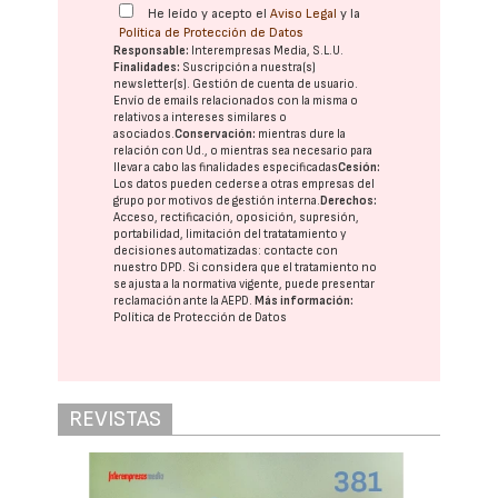
He leído y acepto el
Aviso Legal
y la
Política de Protección de Datos
Responsable:
Interempresas Media, S.L.U.
Finalidades:
Suscripción a nuestra(s)
newsletter(s). Gestión de cuenta de usuario.
Envío de emails relacionados con la misma o
relativos a intereses similares o
asociados.
Conservación:
mientras dure la
relación con Ud., o mientras sea necesario para
llevar a cabo las finalidades especificadas
Cesión:
Los datos pueden cederse a otras
empresas del
grupo
por motivos de gestión interna.
Derechos:
Acceso, rectificación, oposición, supresión,
portabilidad, limitación del tratatamiento y
decisiones automatizadas:
contacte con
nuestro DPD
. Si considera que el tratamiento no
se ajusta a la normativa vigente, puede presentar
reclamación ante la
AEPD
.
Más información:
Política de Protección de Datos
REVISTAS