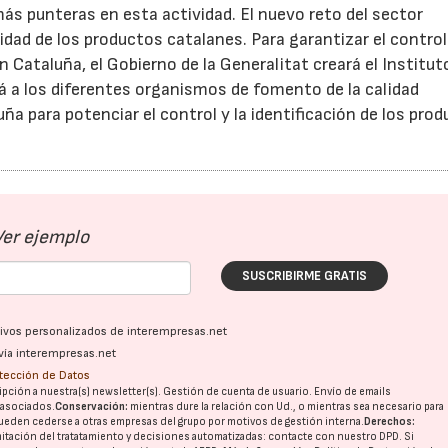
ás punteras en esta actividad. El nuevo reto del sector
idad de los productos catalanes. Para garantizar el control
 Cataluña, el Gobierno de la Generalitat creará el Institut
rá a los diferentes organismos de fomento de la calidad
a para potenciar el control y la identificación de los pro
Ver ejemplo
SUSCRIBIRME GRATIS
ativos personalizados de interempresas.net
vía interempresas.net
otección de Datos
pción a nuestra(s) newsletter(s). Gestión de cuenta de usuario. Envío de emails
o asociados.
Conservación:
mientras dure la relación con Ud., o mientras sea necesario para
ueden cederse a otras
empresas del grupo
por motivos de gestión interna.
Derechos:
imitación del tratatamiento y decisiones automatizadas:
contacte con nuestro DPD
. Si