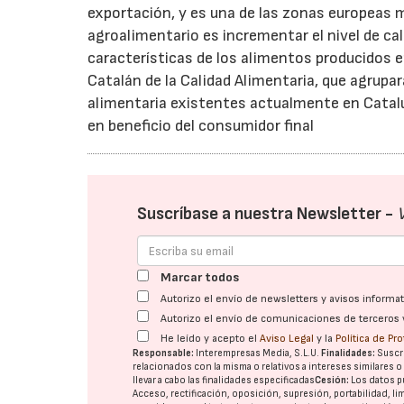
exportación, y es una de las zonas europeas m
agroalimentario es incrementar el nivel de cal
características de los alimentos producidos en
Catalán de la Calidad Alimentaria, que agrupa
alimentaria existentes actualmente en Cataluñ
en beneficio del consumidor final
Suscríbase a nuestra Newsletter -
Marcar todos
Autorizo el envío de newsletters y avisos inform
Autorizo el envío de comunicaciones de terceros 
He leído y acepto el
Aviso Legal
y la
Política de Pr
Responsable:
Interempresas Media, S.L.U.
Finalidades:
Suscri
relacionados con la misma o relativos a intereses similares 
llevar a cabo las finalidades especificadas
Cesión:
Los datos p
Acceso, rectificación, oposición, supresión, portabilidad, l