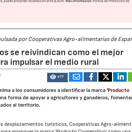
nte, puede presentar reclamación ante la
AEPD
.
Más información:
Política de Protección de
pulsada por Cooperativas Agro-alimentarias de Espa
os se reivindican como el mejor
a impulsar el medio rural
6
477
nima a los consumidores a identificar la marca
'Producto
a forma de apoyar a agricultores y ganaderos, fomentar
ados al territorio.
los desplazamientos turísticos, Cooperativas Agro-aliment
para promover la marca 'Producto Cooperativo' como una