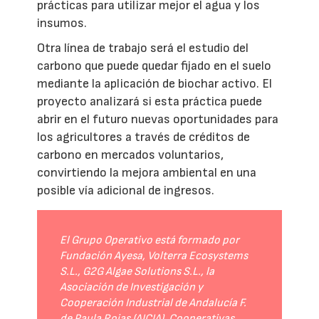
prácticas para utilizar mejor el agua y los
insumos.
Otra línea de trabajo será el estudio del
carbono que puede quedar fijado en el suelo
mediante la aplicación de biochar activo. El
proyecto analizará si esta práctica puede
abrir en el futuro nuevas oportunidades para
los agricultores a través de créditos de
carbono en mercados voluntarios,
convirtiendo la mejora ambiental en una
posible vía adicional de ingresos.
El Grupo Operativo está formado por
Fundación Ayesa, Volterra Ecosystems
S.L., G2G Algae Solutions S.L., la
Asociación de Investigación y
Cooperación Industrial de Andalucía F.
de Paula Rojas (AICIA), Cooperativas