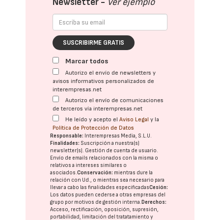
Newsletter -
Ver ejemplo
SUSCRIBIRME GRATIS
Marcar todos
Autorizo el envío de newsletters y
avisos informativos personalizados de
interempresas.net
Autorizo el envío de comunicaciones
de terceros vía interempresas.net
He leído y acepto el
Aviso Legal
y la
Política de Protección de Datos
Responsable:
Interempresas Media, S.L.U.
Finalidades:
Suscripción a nuestra(s)
newsletter(s). Gestión de cuenta de usuario.
Envío de emails relacionados con la misma o
relativos a intereses similares o
asociados.
Conservación:
mientras dure la
relación con Ud., o mientras sea necesario para
llevar a cabo las finalidades especificadas
Cesión:
Los datos pueden cederse a otras
empresas del
grupo
por motivos de gestión interna.
Derechos:
Acceso, rectificación, oposición, supresión,
portabilidad, limitación del tratatamiento y