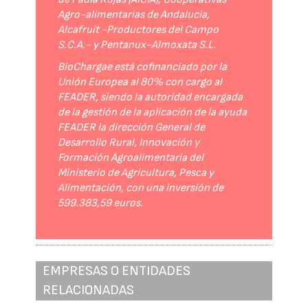
Agro-alimentarias de Andalucía,
Alcafruit -Productores del Campo
S.C.A.- y Pentanux-Almoxata S.L.
BioChargae está cofinanciado por la
Unión Europea al 80% con cargo al
FEADER, siendo la autoridad encargada
de la gestión de la aplicación de la ayuda
FEADER la dirección General de
Desarrollo Rural, Innovación y
Formación Agroalimentaria del
Ministerio de Agricultura, Pesca y
Alimentación, con una inversión de
599.383,59 euros.
EMPRESAS O ENTIDADES
RELACIONADAS