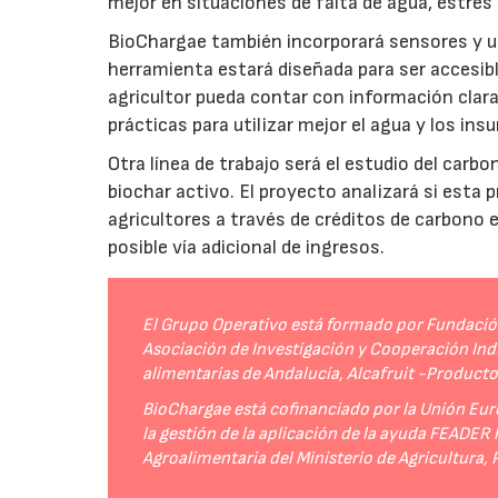
mejor en situaciones de falta de agua, estrés o
BioChargae también incorporará sensores y un
herramienta estará diseñada para ser accesibl
agricultor pueda contar con información clara 
prácticas para utilizar mejor el agua y los ins
Otra línea de trabajo será el estudio del carbo
biochar activo. El proyecto analizará si esta 
agricultores a través de créditos de carbono
posible vía adicional de ingresos.
El Grupo Operativo está formado por Fundación 
Asociación de Investigación y Cooperación Indu
alimentarias de Andalucía, Alcafruit -Product
BioChargae está cofinanciado por la Unión Eur
la gestión de la aplicación de la ayuda FEADER
Agroalimentaria del Ministerio de Agricultura,