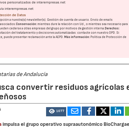
ativos personalizados de interempresas.net
vía interempresas.net
otección de Datos
pción a nuestra(s) newsletter(s). Gestión de cuenta de usuario. Envío de emails
o asociados.
Conservación:
mientras dure la relación con Ud., o mientras sea necesario para
ueden cederse a otras
empresas del grupo
por motivos de gestión interna.
Derechos:
imitación del tratatamiento y decisiones automatizadas:
contacte con nuestro DPD
. Si
nte, puede presentar reclamación ante la
AEPD
.
Más información:
Política de Protección de
tarias de Andalucía
sca convertir residuos agrícolas 
leñosos
6
1077
a
impulsa el grupo operativo supraautonómico BioChargae