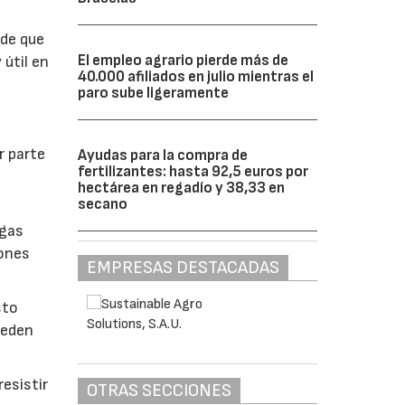
 de que
El empleo agrario pierde más de
 útil en
40.000 afiliados en julio mientras el
paro sube ligeramente
r parte
Ayudas para la compra de
fertilizantes: hasta 92,5 euros por
hectárea en regadío y 38,33 en
secano
lgas
iones
EMPRESAS DESTACADAS
sto
ueden
esistir
OTRAS SECCIONES