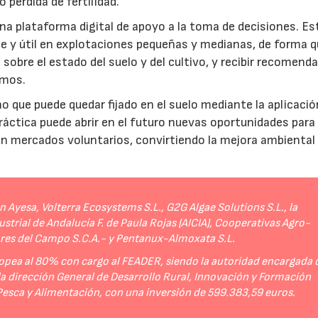
 pérdida de fertilidad.
a plataforma digital de apoyo a la toma de decisiones. Es
e y útil en explotaciones pequeñas y medianas, de forma q
sobre el estado del suelo y del cultivo, y recibir recomend
umos.
no que puede quedar fijado en el suelo mediante la aplicació
práctica puede abrir en el futuro nuevas oportunidades para
 en mercados voluntarios, convirtiendo la mejora ambiental
Ayesa, Volterra Ecosystems S.L., G2G Algae Solutions S.L., la
strial de Andalucía F. de Paula Rojas (AICIA), Cooperativas Agro-
ores del Campo S.C.A.- y Pentanux-Almoxata S.L.
opea al 80% con cargo al FEADER, siendo la autoridad encargada 
 la dirección General de Desarrollo Rural, Innovación y Formación
 Pesca y Alimentación, con una inversión de 599.383,59 euros.