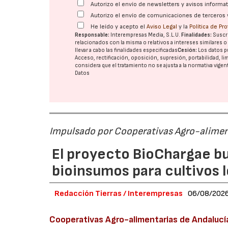
Autorizo el envío de newsletters y avisos inform
Autorizo el envío de comunicaciones de terceros 
He leído y acepto el
Aviso Legal
y la
Política de Pr
Responsable:
Interempresas Media, S.L.U.
Finalidades:
Suscri
relacionados con la misma o relativos a intereses similares 
llevar a cabo las finalidades especificadas
Cesión:
Los datos p
Acceso, rectificación, oposición, supresión, portabilidad, l
considera que el tratamiento no se ajusta a la normativa vige
Datos
Impulsado por Cooperativas Agro-alimen
El proyecto BioChargae bu
bioinsumos para cultivos 
Redacción Tierras / Interempresas
06/08/202
Cooperativas Agro-alimentarias de Andalucí