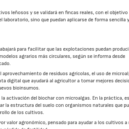
vos leñosos y se validará en fincas reales, con el objetivo
l laboratorio, sino que puedan aplicarse de forma sencilla y
abajará para facilitar que las explotaciones puedan produci
modelos agrarios más circulares, según se informa desde
cado.
: el aprovechamiento de residuos agrícolas, el uso de microa
ta digital que ayudará al agricultor a tomar mejores decis
 nuevos bioinsumos.
a activación del biochar con microalgas. En la práctica, e
rar la estructura del suelo con organismos naturales que p
rollo de los cultivos.
r valor agronómico, pensado para ayudar a los cultivos a r