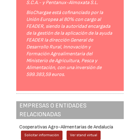
S.C.A.- y Pentanux-Almoxata S.L.
BioChargae está cofinanciado por la
Unión Europea al 80% con cargo al
FEADER, siendo la autoridad encargada
de la gestión de la aplicación de la ayuda
FEADER la dirección General de
Desarrollo Rural, Innovación y
Formación Agroalimentaria del
Ministerio de Agricultura, Pesca y
Alimentación, con una inversión de
599.383,59 euros.
EMPRESAS O ENTIDADES
RELACIONADAS
Cooperativas Agro-Alimentarias de Andalucía
Solicitar información
Ver stand virtual