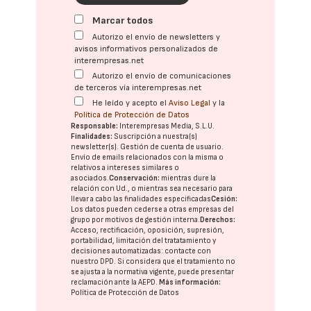
Marcar todos
Autorizo el envío de newsletters y
avisos informativos personalizados de
interempresas.net
Autorizo el envío de comunicaciones
de terceros vía interempresas.net
He leído y acepto el
Aviso Legal
y la
Política de Protección de Datos
Responsable:
Interempresas Media, S.L.U.
Finalidades:
Suscripción a nuestra(s)
newsletter(s). Gestión de cuenta de usuario.
Envío de emails relacionados con la misma o
relativos a intereses similares o
asociados.
Conservación:
mientras dure la
relación con Ud., o mientras sea necesario para
llevar a cabo las finalidades especificadas
Cesión:
Los datos pueden cederse a otras
empresas del
grupo
por motivos de gestión interna.
Derechos:
Acceso, rectificación, oposición, supresión,
portabilidad, limitación del tratatamiento y
decisiones automatizadas:
contacte con
nuestro DPD
. Si considera que el tratamiento no
se ajusta a la normativa vigente, puede presentar
reclamación ante la
AEPD
.
Más información:
Política de Protección de Datos