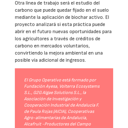
Otra línea de trabajo será el estudio del
carbono que puede quedar fijado en el suelo
mediante la aplicación de biochar activo. El
proyecto analizará si esta práctica puede
abrir en el futuro nuevas oportunidades para
los agricultores a través de créditos de
carbono en mercados voluntarios,
convirtiendo la mejora ambiental en una
posible vía adicional de ingresos.
El Grupo Operativo está formado por
Fundación Ayesa, Volterra Ecosystems
S.L., G2G Algae Solutions S.L., la
Asociación de Investigación y
Cooperación Industrial de Andalucía F.
de Paula Rojas (AICIA), Cooperativas
Agro-alimentarias de Andalucía,
Alcafruit -Productores del Campo