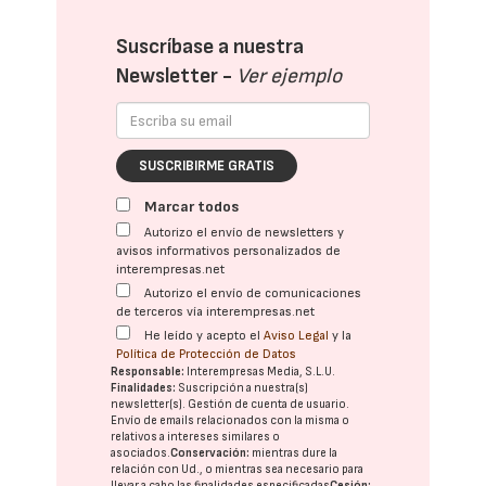
Suscríbase a nuestra
Newsletter -
Ver ejemplo
SUSCRIBIRME GRATIS
Marcar todos
Autorizo el envío de newsletters y
avisos informativos personalizados de
interempresas.net
Autorizo el envío de comunicaciones
de terceros vía interempresas.net
He leído y acepto el
Aviso Legal
y la
Política de Protección de Datos
Responsable:
Interempresas Media, S.L.U.
Finalidades:
Suscripción a nuestra(s)
newsletter(s). Gestión de cuenta de usuario.
Envío de emails relacionados con la misma o
relativos a intereses similares o
asociados.
Conservación:
mientras dure la
relación con Ud., o mientras sea necesario para
llevar a cabo las finalidades especificadas
Cesión: