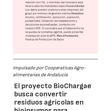
relación con Ud., o mientras sea necesario para
llevar a cabo las finalidades especificadas
Cesión:
Los datos pueden cederse a otras
empresas del
grupo
por motivos de gestión interna.
Derechos:
Acceso, rectificación, oposición, supresión,
portabilidad, limitación del tratatamiento y
decisiones automatizadas:
contacte con
nuestro DPD
. Si considera que el tratamiento no
se ajusta a la normativa vigente, puede presentar
reclamación ante la
AEPD
.
Más información:
Política de Protección de Datos
Impulsado por Cooperativas Agro-
alimentarias de Andalucía
El proyecto BioChargae
busca convertir
residuos agrícolas en
bioinsumos para