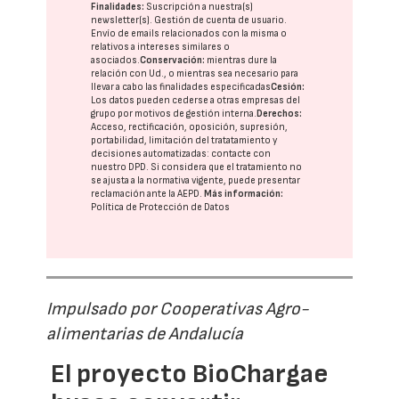
Finalidades:
Suscripción a nuestra(s)
newsletter(s). Gestión de cuenta de usuario.
Envío de emails relacionados con la misma o
relativos a intereses similares o
asociados.
Conservación:
mientras dure la
relación con Ud., o mientras sea necesario para
llevar a cabo las finalidades especificadas
Cesión:
Los datos pueden cederse a otras
empresas del
grupo
por motivos de gestión interna.
Derechos:
Acceso, rectificación, oposición, supresión,
portabilidad, limitación del tratatamiento y
decisiones automatizadas:
contacte con
nuestro DPD
. Si considera que el tratamiento no
se ajusta a la normativa vigente, puede presentar
reclamación ante la
AEPD
.
Más información:
Política de Protección de Datos
Impulsado por Cooperativas Agro-
alimentarias de Andalucía
El proyecto BioChargae