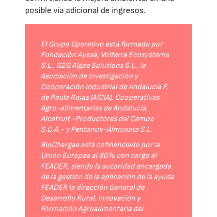
posible vía adicional de ingresos.
El Grupo Operativo está formado por
Fundación Ayesa, Volterra Ecosystems
S.L., G2G Algae Solutions S.L., la
Asociación de Investigación y
Cooperación Industrial de Andalucía F.
de Paula Rojas (AICIA), Cooperativas
Agro-alimentarias de Andalucía,
Alcafruit -Productores del Campo
S.C.A.- y Pentanux-Almoxata S.L.
BioChargae está cofinanciado por la
Unión Europea al 80% con cargo al
FEADER, siendo la autoridad encargada
de la gestión de la aplicación de la ayuda
FEADER la dirección General de
Desarrollo Rural, Innovación y
Formación Agroalimentaria del