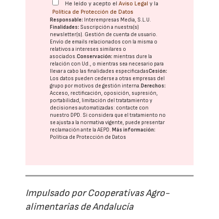
He leído y acepto el
Aviso Legal
y la
Política de Protección de Datos
Responsable:
Interempresas Media, S.L.U.
Finalidades:
Suscripción a nuestra(s)
newsletter(s). Gestión de cuenta de usuario.
Envío de emails relacionados con la misma o
relativos a intereses similares o
asociados.
Conservación:
mientras dure la
relación con Ud., o mientras sea necesario para
llevar a cabo las finalidades especificadas
Cesión:
Los datos pueden cederse a otras
empresas del
grupo
por motivos de gestión interna.
Derechos:
Acceso, rectificación, oposición, supresión,
portabilidad, limitación del tratatamiento y
decisiones automatizadas:
contacte con
nuestro DPD
. Si considera que el tratamiento no
se ajusta a la normativa vigente, puede presentar
reclamación ante la
AEPD
.
Más información:
Política de Protección de Datos
Impulsado por Cooperativas Agro-
alimentarias de Andalucía