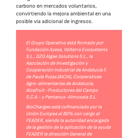
carbono en mercados voluntarios,
convirtiendo la mejora ambiental en una
posible vía adicional de ingresos.
El Grupo Operativo está formado por
Fundación Ayesa, Volterra Ecosystems
S.L., G2G Algae Solutions S.L., la
Asociación de Investigación y
Cooperación Industrial de Andalucía F.
de Paula Rojas (AICIA), Cooperativas
Agro-alimentarias de Andalucía,
Alcafruit -Productores del Campo
S.C.A.- y Pentanux-Almoxata S.L.
BioChargae está cofinanciado por la
Unión Europea al 80% con cargo al
FEADER, siendo la autoridad encargada
de la gestión de la aplicación de la ayuda
FEADER la dirección General de