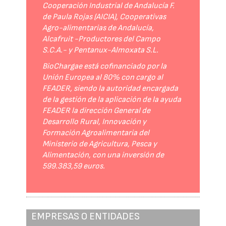
Cooperación Industrial de Andalucía F.
de Paula Rojas (AICIA), Cooperativas
Agro-alimentarias de Andalucía,
Alcafruit -Productores del Campo
S.C.A.- y Pentanux-Almoxata S.L.
BioChargae está cofinanciado por la
Unión Europea al 80% con cargo al
FEADER, siendo la autoridad encargada
de la gestión de la aplicación de la ayuda
FEADER la dirección General de
Desarrollo Rural, Innovación y
Formación Agroalimentaria del
Ministerio de Agricultura, Pesca y
Alimentación, con una inversión de
599.383,59 euros.
EMPRESAS O ENTIDADES