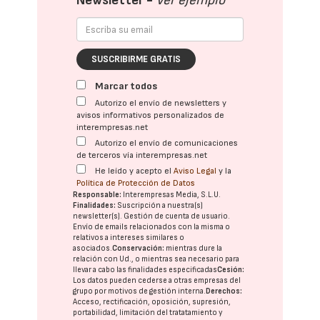
Newsletter -
Ver ejemplo
SUSCRIBIRME GRATIS
Marcar todos
Autorizo el envío de newsletters y
avisos informativos personalizados de
interempresas.net
Autorizo el envío de comunicaciones
de terceros vía interempresas.net
He leído y acepto el
Aviso Legal
y la
Política de Protección de Datos
Responsable:
Interempresas Media, S.L.U.
Finalidades:
Suscripción a nuestra(s)
newsletter(s). Gestión de cuenta de usuario.
Envío de emails relacionados con la misma o
relativos a intereses similares o
asociados.
Conservación:
mientras dure la
relación con Ud., o mientras sea necesario para
llevar a cabo las finalidades especificadas
Cesión:
Los datos pueden cederse a otras
empresas del
grupo
por motivos de gestión interna.
Derechos:
Acceso, rectificación, oposición, supresión,
portabilidad, limitación del tratatamiento y