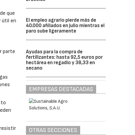
 de que
El empleo agrario pierde más de
 útil en
40.000 afiliados en julio mientras el
paro sube ligeramente
r parte
Ayudas para la compra de
fertilizantes: hasta 92,5 euros por
hectárea en regadío y 38,33 en
secano
lgas
iones
EMPRESAS DESTACADAS
sto
ueden
esistir
OTRAS SECCIONES