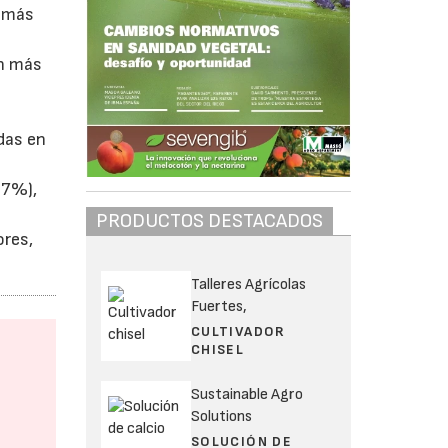
s más
an más
das en
27%),
PRODUCTOS DESTACADOS
ores,
Talleres Agrícolas
Fuertes,
CULTIVADOR
CHISEL
Sustainable Agro
Solutions
SOLUCIÓN DE