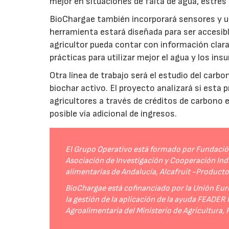
mejor en situaciones de falta de agua, estrés o
BioChargae también incorporará sensores y un
herramienta estará diseñada para ser accesibl
agricultor pueda contar con información clara 
prácticas para utilizar mejor el agua y los ins
Otra línea de trabajo será el estudio del carbo
biochar activo. El proyecto analizará si esta 
agricultores a través de créditos de carbono
posible vía adicional de ingresos.
El Grupo Operativo está formado por Fundación 
Asociación de Investigación y Cooperación Indu
alimentarias de Andalucía, Alcafruit -Product
BioChargae está cofinanciado por la Unión Eur
la gestión de la aplicación de la ayuda FEADER
Agroalimentaria del Ministerio de Agricultura,