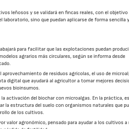
vos leñosos y se validará en fincas reales, con el objetivo
l laboratorio, sino que puedan aplicarse de forma sencilla y
abajará para facilitar que las explotaciones puedan produci
modelos agrarios más circulares, según se informa desde
cado.
: el aprovechamiento de residuos agrícolas, el uso de microa
ta digital que ayudará al agricultor a tomar mejores decis
 nuevos bioinsumos.
a activación del biochar con microalgas. En la práctica, e
rar la estructura del suelo con organismos naturales que p
rollo de los cultivos.
r valor agronómico, pensado para ayudar a los cultivos a r