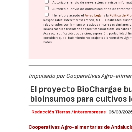
Autorizo el envío de newsletters y avisos inform
Autorizo el envío de comunicaciones de terceros 
He leído y acepto el
Aviso Legal
y la
Política de Pr
Responsable:
Interempresas Media, S.L.U.
Finalidades:
Suscri
relacionados con la misma o relativos a intereses similares 
llevar a cabo las finalidades especificadas
Cesión:
Los datos p
Acceso, rectificación, oposición, supresión, portabilidad, l
considera que el tratamiento no se ajusta a la normativa vige
Datos
Impulsado por Cooperativas Agro-alimen
El proyecto BioChargae bu
bioinsumos para cultivos 
Redacción Tierras / Interempresas
06/08/202
Cooperativas Agro-alimentarias de Andalucí