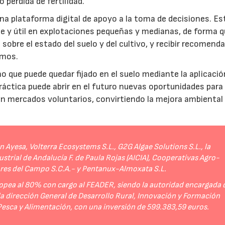
 pérdida de fertilidad.
a plataforma digital de apoyo a la toma de decisiones. Es
e y útil en explotaciones pequeñas y medianas, de forma q
sobre el estado del suelo y del cultivo, y recibir recomend
umos.
no que puede quedar fijado en el suelo mediante la aplicació
práctica puede abrir en el futuro nuevas oportunidades para
 en mercados voluntarios, convirtiendo la mejora ambiental
Ayesa, Volterra Ecosystems S.L., G2G Algae Solutions S.L., la
strial de Andalucía F. de Paula Rojas (AICIA), Cooperativas Agro-
ores del Campo S.C.A.- y Pentanux-Almoxata S.L.
opea al 80% con cargo al FEADER, siendo la autoridad encargada 
 la dirección General de Desarrollo Rural, Innovación y Formación
 Pesca y Alimentación, con una inversión de 599.383,59 euros.