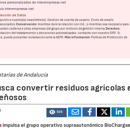
ativos personalizados de interempresas.net
vía interempresas.net
otección de Datos
pción a nuestra(s) newsletter(s). Gestión de cuenta de usuario. Envío de emails
o asociados.
Conservación:
mientras dure la relación con Ud., o mientras sea necesario para
ueden cederse a otras
empresas del grupo
por motivos de gestión interna.
Derechos:
imitación del tratatamiento y decisiones automatizadas:
contacte con nuestro DPD
. Si
nte, puede presentar reclamación ante la
AEPD
.
Más información:
Política de Protección de
tarias de Andalucía
sca convertir residuos agrícolas 
leñosos
6
505
a
impulsa el grupo operativo supraautonómico BioChargae