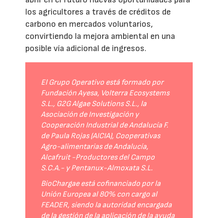
los agricultores a través de créditos de
carbono en mercados voluntarios,
convirtiendo la mejora ambiental en una
posible vía adicional de ingresos.
El Grupo Operativo está formado por
Fundación Ayesa, Volterra Ecosystems
S.L., G2G Algae Solutions S.L., la
Asociación de Investigación y
Cooperación Industrial de Andalucía F.
de Paula Rojas (AICIA), Cooperativas
Agro-alimentarias de Andalucía,
Alcafruit -Productores del Campo
S.C.A.- y Pentanux-Almoxata S.L.
BioChargae está cofinanciado por la
Unión Europea al 80% con cargo al
FEADER, siendo la autoridad encargada
de la gestión de la aplicación de la ayuda