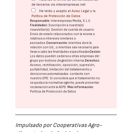
de terceros vía interempresas.net
He leído y acepto el
Aviso Legal
y la
Política de Protección de Datos
Responsable:
Interempresas Media, S.L.U.
Finalidades:
Suscripción a nuestra(s)
newsletter(s). Gestión de cuenta de usuario.
Envío de emails relacionados con la misma o
relativos a intereses similares o
asociados.
Conservación:
mientras dure la
relación con Ud., o mientras sea necesario para
llevar a cabo las finalidades especificadas
Cesión:
Los datos pueden cederse a otras
empresas del
grupo
por motivos de gestión interna.
Derechos:
Acceso, rectificación, oposición, supresión,
portabilidad, limitación del tratatamiento y
decisiones automatizadas:
contacte con
nuestro DPD
. Si considera que el tratamiento no
se ajusta a la normativa vigente, puede presentar
reclamación ante la
AEPD
.
Más información:
Política de Protección de Datos
Impulsado por Cooperativas Agro-