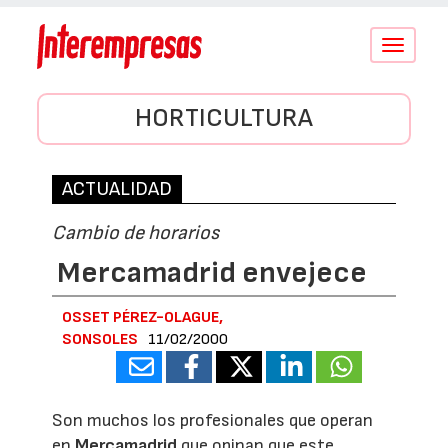
Conmutar
navegació
HORTICULTURA
ACTUALIDAD
Cambio de horarios
Mercamadrid envejece
OSSET PÉREZ-OLAGUE,
SONSOLES
11/02/2000
Son muchos los profesionales que operan
en
Mercamadrid
que opinan que este