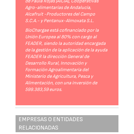
de Paula Rojas (AICIA), Cooperativas
Agro-alimentarias de Andalucía,
Alcafruit -Productores del Campo
S.C.A.- y Pentanux-Almoxata S.L.
BioChargae está cofinanciado por la
Unión Europea al 80% con cargo al
FEADER, siendo la autoridad encargada
de la gestión de la aplicación de la ayuda
FEADER la dirección General de
Desarrollo Rural, Innovación y
Formación Agroalimentaria del
Ministerio de Agricultura, Pesca y
Alimentación, con una inversión de
599.383,59 euros.
EMPRESAS O ENTIDADES
RELACIONADAS