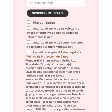
SUSCRIBIRME GRATIS
Marcar todos
Autorizo el envío de newsletters y
avisos informativos personalizados de
interempresas.net
Autorizo el envío de comunicaciones
de terceros vía interempresas.net
He leído y acepto el
Aviso Legal
y la
Política de Protección de Datos
Responsable:
Interempresas Media, S.L.U.
Finalidades:
Suscripción a nuestra(s)
newsletter(s). Gestión de cuenta de usuario.
Envío de emails relacionados con la misma o
relativos a intereses similares o
asociados.
Conservación:
mientras dure la
relación con Ud., o mientras sea necesario para
llevar a cabo las finalidades especificadas
Cesión:
Los datos pueden cederse a otras
empresas del
grupo
por motivos de gestión interna.
Derechos:
Acceso, rectificación, oposición, supresión,
portabilidad, limitación del tratatamiento y
decisiones automatizadas:
contacte con
nuestro DPD
. Si considera que el tratamiento no