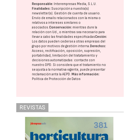
Responsable:
Interempresas Media, S.L.U.
Finalidades:
Suscripción a nuestra(s)
newsletter(s). Gestión de cuenta de usuario.
Envío de emails relacionados con la misma o
relativos a intereses similares o
asociados.
Conservación:
mientras dure la
relación con Ud., o mientras sea necesario para
llevar a cabo las finalidades especificadas
Cesión:
Los datos pueden cederse a otras
empresas del
grupo
por motivos de gestión interna.
Derechos:
Acceso, rectificación, oposición, supresión,
portabilidad, limitación del tratatamiento y
decisiones automatizadas:
contacte con
nuestro DPD
. Si considera que el tratamiento no
se ajusta a la normativa vigente, puede presentar
reclamación ante la
AEPD
.
Más información:
Política de Protección de Datos
REVISTAS