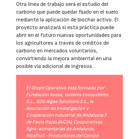
Otra línea de trabajo será el estudio del
carbono que puede quedar fijado en el suelo
mediante la aplicación de biochar activo. El
proyecto analizará si esta práctica puede
abrir en el futuro nuevas oportunidades para
los agricultores a través de créditos de
carbono en mercados voluntarios,
convirtiendo la mejora ambiental en una
posible vía adicional de ingresos.
El Grupo Operativo está formado por
Fundación Ayesa, Volterra Ecosystems
S.L., G2G Algae Solutions S.L., la
Asociación de Investigación y
Cooperación Industrial de Andalucía F.
de Paula Rojas (AICIA), Cooperativas
Agro-alimentarias de Andalucía,
Alcafruit -Productores del Campo