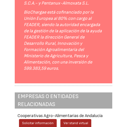
S.C.A.- y Pentanux-Almoxata S.L.
BioChargae está cofinanciado por la
Unión Europea al 80% con cargo al
FEADER, siendo la autoridad encargada
de la gestión de la aplicación de la ayuda
FEADER la dirección General de
Desarrollo Rural, Innovación y
Formación Agroalimentaria del
Ministerio de Agricultura, Pesca y
Alimentación, con una inversión de
599.383,59 euros.
EMPRESAS O ENTIDADES
RELACIONADAS
Cooperativas Agro-Alimentarias de Andalucía
Solicitar información
Ver stand virtual