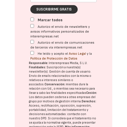
SUSCRIBIRME GRATIS
Marcar todos
Autorizo el envío de newsletters y
avisos informativos personalizados de
interempresas.net
Autorizo el envío de comunicaciones
de terceros vía interempresas.net
He leído y acepto el
Aviso Legal
y la
Política de Protección de Datos
Responsable:
Interempresas Media, S.L.U.
Finalidades:
Suscripción a nuestra(s)
newsletter(s). Gestión de cuenta de usuario.
Envío de emails relacionados con la misma o
relativos a intereses similares o
asociados.
Conservación:
mientras dure la
relación con Ud., o mientras sea necesario para
llevar a cabo las finalidades especificadas
Cesión:
Los datos pueden cederse a otras
empresas del
grupo
por motivos de gestión interna.
Derechos:
Acceso, rectificación, oposición, supresión,
portabilidad, limitación del tratatamiento y
decisiones automatizadas:
contacte con
nuestro DPD
. Si considera que el tratamiento no
se ajusta a la normativa vigente, puede presentar
reclamación ante la
AEPD
.
Más información: