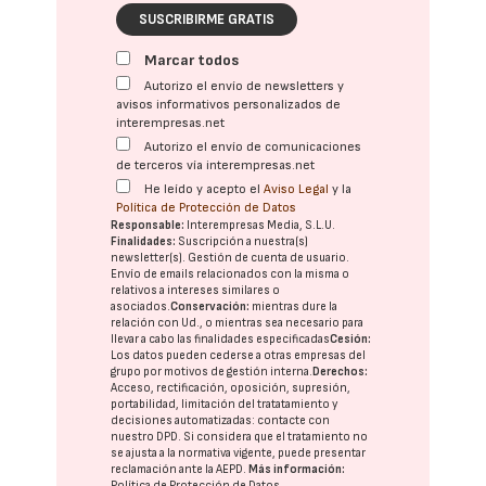
SUSCRIBIRME GRATIS
Marcar todos
Autorizo el envío de newsletters y
avisos informativos personalizados de
interempresas.net
Autorizo el envío de comunicaciones
de terceros vía interempresas.net
He leído y acepto el
Aviso Legal
y la
Política de Protección de Datos
Responsable:
Interempresas Media, S.L.U.
Finalidades:
Suscripción a nuestra(s)
newsletter(s). Gestión de cuenta de usuario.
Envío de emails relacionados con la misma o
relativos a intereses similares o
asociados.
Conservación:
mientras dure la
relación con Ud., o mientras sea necesario para
llevar a cabo las finalidades especificadas
Cesión:
Los datos pueden cederse a otras
empresas del
grupo
por motivos de gestión interna.
Derechos:
Acceso, rectificación, oposición, supresión,
portabilidad, limitación del tratatamiento y
decisiones automatizadas:
contacte con
nuestro DPD
. Si considera que el tratamiento no
se ajusta a la normativa vigente, puede presentar
reclamación ante la
AEPD
.
Más información:
Política de Protección de Datos