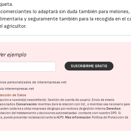
queta.
os comerciantes lo adaptará sin duda también para melones,
 alimentaria y seguramente también para la recogida en el 
l agricultor.
Ver ejemplo
SUSCRIBIRME GRATIS
ativos personalizados de interempresas.net
vía interempresas.net
otección de Datos
pción a nuestra(s) newsletter(s). Gestión de cuenta de usuario. Envío de emails
o asociados.
Conservación:
mientras dure la relación con Ud., o mientras sea necesario para
ueden cederse a otras
empresas del grupo
por motivos de gestión interna.
Derechos:
imitación del tratatamiento y decisiones automatizadas:
contacte con nuestro DPD
. Si
nte, puede presentar reclamación ante la
AEPD
.
Más información:
Política de Protección de