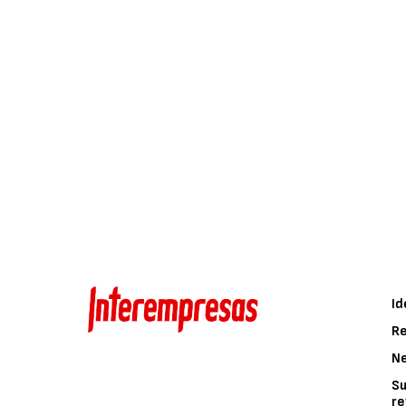
Id
Re
N
Su
re