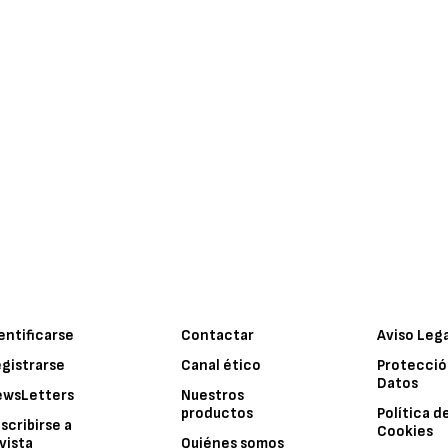
entificarse
Contactar
Aviso Leg
gistrarse
Canal ético
Protecció
Datos
ewsLetters
Nuestros
productos
Política d
scribirse a
Cookies
vista
Quiénes somos