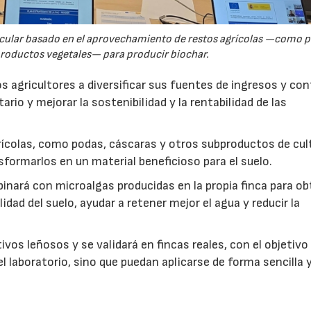
rcular basado en el aprovechamiento de restos agrícolas —como p
productos vegetales— para producir biochar.
s agricultores a diversificar sus fuentes de ingresos y cont
rio y mejorar la sostenibilidad y la rentabilidad de las
ícolas, como podas, cáscaras y otros subproductos de cul
formarlos en un material beneficioso para el suelo.
inará con microalgas producidas en la propia finca para o
idad del suelo, ayudar a retener mejor el agua y reducir la
vos leñosos y se validará en fincas reales, con el objetivo
l laboratorio, sino que puedan aplicarse de forma sencilla y