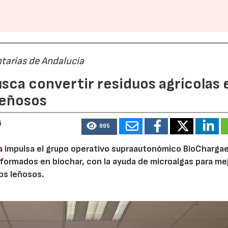
tarias de Andalucía
sca convertir residuos agrícolas 
leñosos
6
995
a
impulsa el grupo operativo supraautonómico BioChargae
ormados en biochar, con la ayuda de microalgas para mej
vos leñosos.