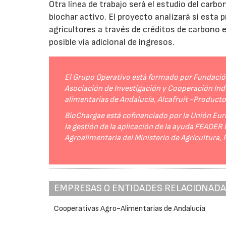
Otra línea de trabajo será el estudio del carbo
biochar activo. El proyecto analizará si esta 
agricultores a través de créditos de carbono
posible vía adicional de ingresos.
El Grupo Operativo está formado por Fundación 
Asociación de Investigación y Cooperación Indu
alimentarias de Andalucía, Alcafruit -Product
BioChargae está cofinanciado por la Unión Eur
la gestión de la aplicación de la ayuda FEADER
Agroalimentaria del Ministerio de Agricultura,
EMPRESAS O ENTIDADES RELACIONAD
Cooperativas Agro-Alimentarias de Andalucía