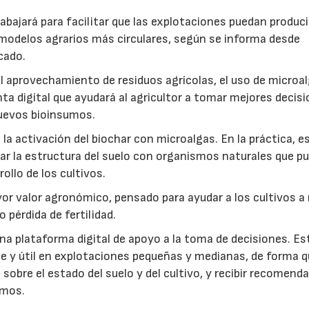
abajará para facilitar que las explotaciones puedan produci
modelos agrarios más circulares, según se informa desde
cado.
: el aprovechamiento de residuos agrícolas, el uso de microa
ta digital que ayudará al agricultor a tomar mejores decis
 nuevos bioinsumos.
a activación del biochar con microalgas. En la práctica, e
rar la estructura del suelo con organismos naturales que p
rollo de los cultivos.
r valor agronómico, pensado para ayudar a los cultivos a r
 pérdida de fertilidad.
a plataforma digital de apoyo a la toma de decisiones. Es
e y útil en explotaciones pequeñas y medianas, de forma q
sobre el estado del suelo y del cultivo, y recibir recomend
umos.