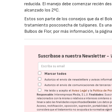
reducida. El manejo debe comenzar recién desp
alcanzado los 2ºC.
Estos son parte de los consejos que da el Bol
tratamiento poscosecha de tulipanes. Es una 
Bulbos de Flor; por más información, la pági
Suscríbase a nuestra Newsletter -
Marcar todos
Autorizo el envío de newsletters y avisos inform
Autorizo el envío de comunicaciones de terceros 
He leído y acepto el
Aviso Legal
y la
Política de Pr
Responsable:
Interempresas Media, S.L.U.
Finalidades:
Suscri
relacionados con la misma o relativos a intereses similares 
llevar a cabo las finalidades especificadas
Cesión:
Los datos p
Acceso, rectificación, oposición, supresión, portabilidad, l
considera que el tratamiento no se ajusta a la normativa vige