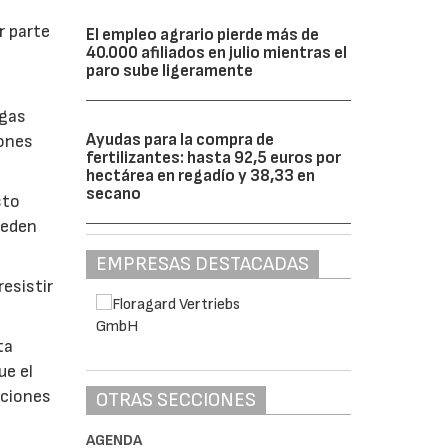
r parte
El empleo agrario pierde más de
40.000 afiliados en julio mientras el
paro sube ligeramente
lgas
Ayudas para la compra de
iones
fertilizantes: hasta 92,5 euros por
hectárea en regadío y 38,33 en
secano
sto
ueden
EMPRESAS DESTACADAS
esistir
ta
ue el
aciones
OTRAS SECCIONES
AGENDA