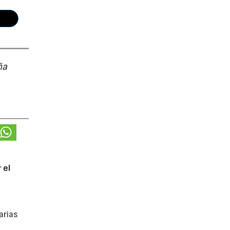
ña
 el
arias