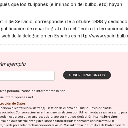
ués que los tulipanes (eliminación del bulbo, etc) hayan
etín de Servicio, correspondiente a otubre 1998 y dedicado 
publicación de reparto gratuito del Centro Internacional d
na web de la delegación en España es http://www.spain.bulb
Ver ejemplo
SUSCRIBIRME GRATIS
ativos personalizados de interempresas.net
vía interempresas.net
otección de Datos
pción a nuestra(s) newsletter(s). Gestión de cuenta de usuario. Envío de emails
o asociados.
Conservación:
mientras dure la relación con Ud., o mientras sea necesario para
ueden cederse a otras
empresas del grupo
por motivos de gestión interna.
Derechos:
imitación del tratatamiento y decisiones automatizadas:
contacte con nuestro DPD
. Si
nte, puede presentar reclamación ante la
AEPD
.
Más información:
Política de Protección de