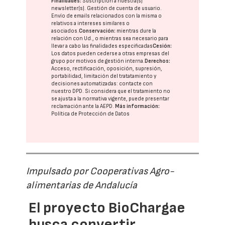
Finalidades:
Suscripción a nuestra(s)
newsletter(s). Gestión de cuenta de usuario.
Envío de emails relacionados con la misma o
relativos a intereses similares o
asociados.
Conservación:
mientras dure la
relación con Ud., o mientras sea necesario para
llevar a cabo las finalidades especificadas
Cesión:
Los datos pueden cederse a otras
empresas del
grupo
por motivos de gestión interna.
Derechos:
Acceso, rectificación, oposición, supresión,
portabilidad, limitación del tratatamiento y
decisiones automatizadas:
contacte con
nuestro DPD
. Si considera que el tratamiento no
se ajusta a la normativa vigente, puede presentar
reclamación ante la
AEPD
.
Más información:
Política de Protección de Datos
Impulsado por Cooperativas Agro-
alimentarias de Andalucía
El proyecto BioChargae
busca convertir