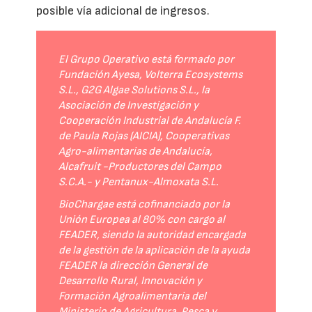
posible vía adicional de ingresos.
El Grupo Operativo está formado por
Fundación Ayesa, Volterra Ecosystems
S.L., G2G Algae Solutions S.L., la
Asociación de Investigación y
Cooperación Industrial de Andalucía F.
de Paula Rojas (AICIA), Cooperativas
Agro-alimentarias de Andalucía,
Alcafruit -Productores del Campo
S.C.A.- y Pentanux-Almoxata S.L.
BioChargae está cofinanciado por la
Unión Europea al 80% con cargo al
FEADER, siendo la autoridad encargada
de la gestión de la aplicación de la ayuda
FEADER la dirección General de
Desarrollo Rural, Innovación y
Formación Agroalimentaria del
Ministerio de Agricultura, Pesca y