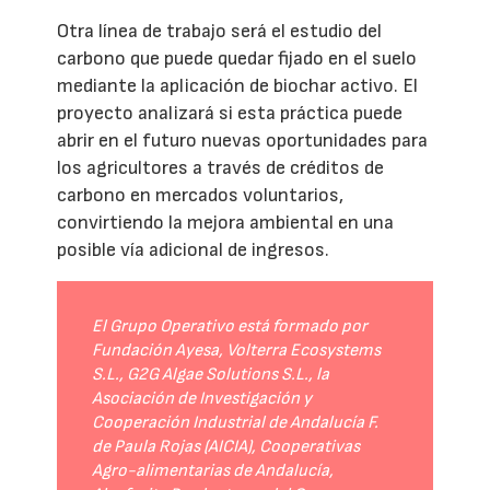
Otra línea de trabajo será el estudio del
carbono que puede quedar fijado en el suelo
mediante la aplicación de biochar activo. El
proyecto analizará si esta práctica puede
abrir en el futuro nuevas oportunidades para
los agricultores a través de créditos de
carbono en mercados voluntarios,
convirtiendo la mejora ambiental en una
posible vía adicional de ingresos.
El Grupo Operativo está formado por
Fundación Ayesa, Volterra Ecosystems
S.L., G2G Algae Solutions S.L., la
Asociación de Investigación y
Cooperación Industrial de Andalucía F.
de Paula Rojas (AICIA), Cooperativas
Agro-alimentarias de Andalucía,