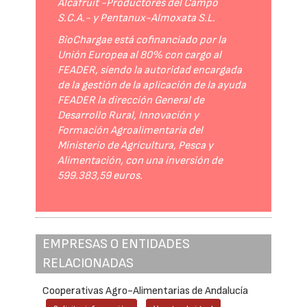
Alcafruit -Productores del Campo
S.C.A.- y Pentanux-Almoxata S.L.
BioChargae está cofinanciado por la
Unión Europea al 80% con cargo al
FEADER, siendo la autoridad encargada
de la gestión de la aplicación de la ayuda
FEADER la dirección General de
Desarrollo Rural, Innovación y
Formación Agroalimentaria del
Ministerio de Agricultura, Pesca y
Alimentación, con una inversión de
599.383,59 euros.
EMPRESAS O ENTIDADES
RELACIONADAS
Cooperativas Agro-Alimentarias de Andalucía