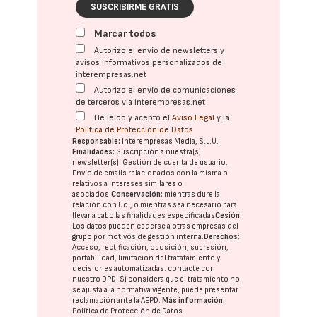
SUSCRIBIRME GRATIS
Marcar todos
Autorizo el envío de newsletters y
avisos informativos personalizados de
interempresas.net
Autorizo el envío de comunicaciones
de terceros vía interempresas.net
He leído y acepto el
Aviso Legal
y la
Política de Protección de Datos
Responsable:
Interempresas Media, S.L.U.
Finalidades:
Suscripción a nuestra(s)
newsletter(s). Gestión de cuenta de usuario.
Envío de emails relacionados con la misma o
relativos a intereses similares o
asociados.
Conservación:
mientras dure la
relación con Ud., o mientras sea necesario para
llevar a cabo las finalidades especificadas
Cesión:
Los datos pueden cederse a otras
empresas del
grupo
por motivos de gestión interna.
Derechos:
Acceso, rectificación, oposición, supresión,
portabilidad, limitación del tratatamiento y
decisiones automatizadas:
contacte con
nuestro DPD
. Si considera que el tratamiento no
se ajusta a la normativa vigente, puede presentar
reclamación ante la
AEPD
.
Más información:
Política de Protección de Datos