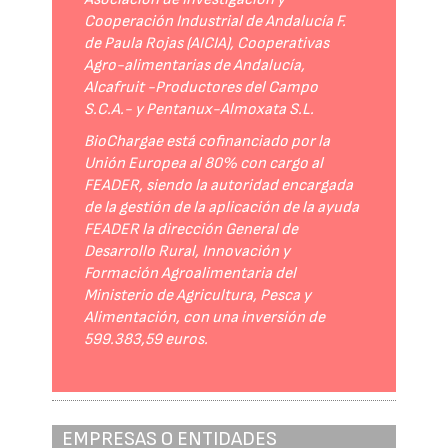
Cooperación Industrial de Andalucía F.
de Paula Rojas (AICIA), Cooperativas
Agro-alimentarias de Andalucía,
Alcafruit -Productores del Campo
S.C.A.- y Pentanux-Almoxata S.L.
BioChargae está cofinanciado por la
Unión Europea al 80% con cargo al
FEADER, siendo la autoridad encargada
de la gestión de la aplicación de la ayuda
FEADER la dirección General de
Desarrollo Rural, Innovación y
Formación Agroalimentaria del
Ministerio de Agricultura, Pesca y
Alimentación, con una inversión de
599.383,59 euros.
EMPRESAS O ENTIDADES