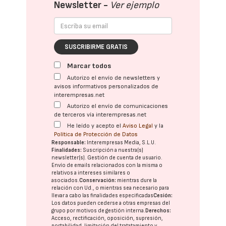
Newsletter -
Ver ejemplo
SUSCRIBIRME GRATIS
Marcar todos
Autorizo el envío de newsletters y
avisos informativos personalizados de
interempresas.net
Autorizo el envío de comunicaciones
de terceros vía interempresas.net
He leído y acepto el
Aviso Legal
y la
Política de Protección de Datos
Responsable:
Interempresas Media, S.L.U.
Finalidades:
Suscripción a nuestra(s)
newsletter(s). Gestión de cuenta de usuario.
Envío de emails relacionados con la misma o
relativos a intereses similares o
asociados.
Conservación:
mientras dure la
relación con Ud., o mientras sea necesario para
llevar a cabo las finalidades especificadas
Cesión:
Los datos pueden cederse a otras
empresas del
grupo
por motivos de gestión interna.
Derechos:
Acceso, rectificación, oposición, supresión,
portabilidad, limitación del tratatamiento y