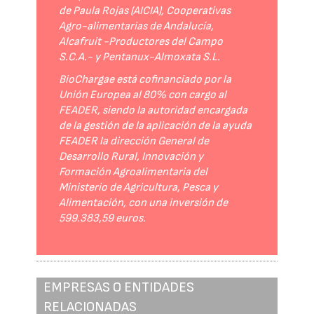
de Paula Rojas (AICIA), Cooperativas
Agro-alimentarias de Andalucía,
Alcafruit -Productores del Campo
S.C.A.- y Pentanux-Almoxata S.L.
BioChargae está cofinanciado por la
Unión Europea al 80% con cargo al
FEADER, siendo la autoridad encargada
de la gestión de la aplicación de la ayuda
FEADER la dirección General de
Desarrollo Rural, Innovación y
Formación Agroalimentaria del
Ministerio de Agricultura, Pesca y
Alimentación, con una inversión de
599.383,59 euros.
EMPRESAS O ENTIDADES
RELACIONADAS