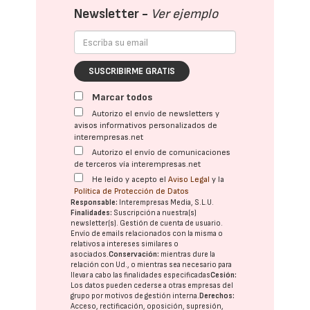
Newsletter -
Ver ejemplo
SUSCRIBIRME GRATIS
Marcar todos
Autorizo el envío de newsletters y
avisos informativos personalizados de
interempresas.net
Autorizo el envío de comunicaciones
de terceros vía interempresas.net
He leído y acepto el
Aviso Legal
y la
Política de Protección de Datos
Responsable:
Interempresas Media, S.L.U.
Finalidades:
Suscripción a nuestra(s)
newsletter(s). Gestión de cuenta de usuario.
Envío de emails relacionados con la misma o
relativos a intereses similares o
asociados.
Conservación:
mientras dure la
relación con Ud., o mientras sea necesario para
llevar a cabo las finalidades especificadas
Cesión:
Los datos pueden cederse a otras
empresas del
grupo
por motivos de gestión interna.
Derechos:
Acceso, rectificación, oposición, supresión,