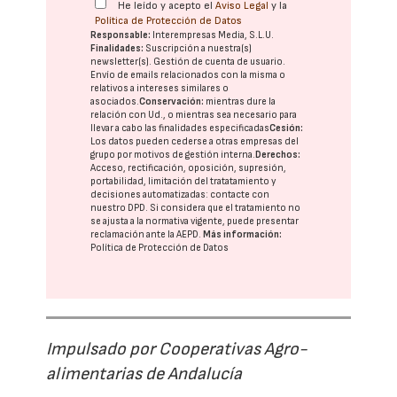
He leído y acepto el
Aviso Legal
y la
Política de Protección de Datos
Responsable:
Interempresas Media, S.L.U.
Finalidades:
Suscripción a nuestra(s)
newsletter(s). Gestión de cuenta de usuario.
Envío de emails relacionados con la misma o
relativos a intereses similares o
asociados.
Conservación:
mientras dure la
relación con Ud., o mientras sea necesario para
llevar a cabo las finalidades especificadas
Cesión:
Los datos pueden cederse a otras
empresas del
grupo
por motivos de gestión interna.
Derechos:
Acceso, rectificación, oposición, supresión,
portabilidad, limitación del tratatamiento y
decisiones automatizadas:
contacte con
nuestro DPD
. Si considera que el tratamiento no
se ajusta a la normativa vigente, puede presentar
reclamación ante la
AEPD
.
Más información:
Política de Protección de Datos
Impulsado por Cooperativas Agro-
alimentarias de Andalucía