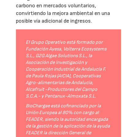
carbono en mercados voluntarios,
convirtiendo la mejora ambiental en una
posible vía adicional de ingresos.
El Grupo Operativo está formado por
Fundación Ayesa, Volterra Ecosystems
S.L., G2G Algae Solutions S.L., la
Asociación de Investigación y
Cooperación Industrial de Andalucía F.
de Paula Rojas (AICIA), Cooperativas
Agro-alimentarias de Andalucía,
Alcafruit -Productores del Campo
S.C.A.- y Pentanux-Almoxata S.L.
BioChargae está cofinanciado por la
Unión Europea al 80% con cargo al
FEADER, siendo la autoridad encargada
de la gestión de la aplicación de la ayuda
FEADER la dirección General de