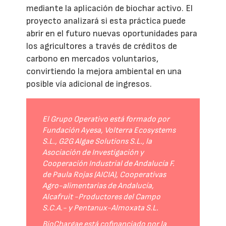
mediante la aplicación de biochar activo. El
proyecto analizará si esta práctica puede
abrir en el futuro nuevas oportunidades para
los agricultores a través de créditos de
carbono en mercados voluntarios,
convirtiendo la mejora ambiental en una
posible vía adicional de ingresos.
El Grupo Operativo está formado por
Fundación Ayesa, Volterra Ecosystems
S.L., G2G Algae Solutions S.L., la
Asociación de Investigación y
Cooperación Industrial de Andalucía F.
de Paula Rojas (AICIA), Cooperativas
Agro-alimentarias de Andalucía,
Alcafruit -Productores del Campo
S.C.A.- y Pentanux-Almoxata S.L.
BioChargae está cofinanciado por la