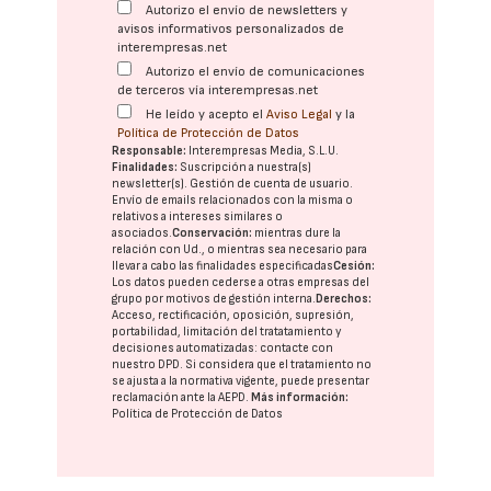
Autorizo el envío de newsletters y
avisos informativos personalizados de
interempresas.net
Autorizo el envío de comunicaciones
de terceros vía interempresas.net
He leído y acepto el
Aviso Legal
y la
Política de Protección de Datos
Responsable:
Interempresas Media, S.L.U.
Finalidades:
Suscripción a nuestra(s)
newsletter(s). Gestión de cuenta de usuario.
Envío de emails relacionados con la misma o
relativos a intereses similares o
asociados.
Conservación:
mientras dure la
relación con Ud., o mientras sea necesario para
llevar a cabo las finalidades especificadas
Cesión:
Los datos pueden cederse a otras
empresas del
grupo
por motivos de gestión interna.
Derechos:
Acceso, rectificación, oposición, supresión,
portabilidad, limitación del tratatamiento y
decisiones automatizadas:
contacte con
nuestro DPD
. Si considera que el tratamiento no
se ajusta a la normativa vigente, puede presentar
reclamación ante la
AEPD
.
Más información:
Política de Protección de Datos