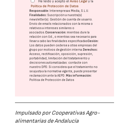
He leído y acepto el
Aviso Legal
y la
Política de Protección de Datos
Responsable:
Interempresas Media, S.L.U.
Finalidades:
Suscripción a nuestra(s)
newsletter(s). Gestión de cuenta de usuario.
Envío de emails relacionados con la misma o
relativos a intereses similares o
asociados.
Conservación:
mientras dure la
relación con Ud., o mientras sea necesario para
llevar a cabo las finalidades especificadas
Cesión:
Los datos pueden cederse a otras
empresas del
grupo
por motivos de gestión interna.
Derechos:
Acceso, rectificación, oposición, supresión,
portabilidad, limitación del tratatamiento y
decisiones automatizadas:
contacte con
nuestro DPD
. Si considera que el tratamiento no
se ajusta a la normativa vigente, puede presentar
reclamación ante la
AEPD
.
Más información:
Política de Protección de Datos
Impulsado por Cooperativas Agro-
alimentarias de Andalucía