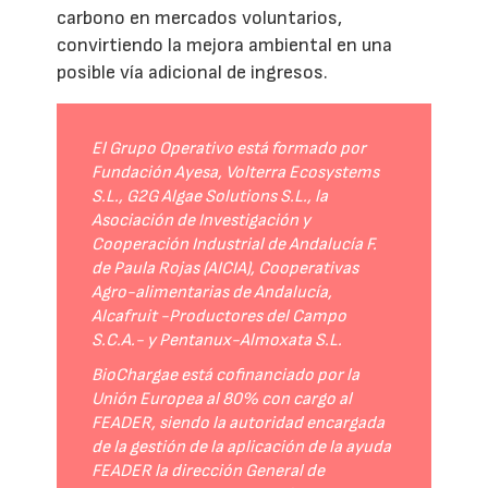
carbono en mercados voluntarios,
convirtiendo la mejora ambiental en una
posible vía adicional de ingresos.
El Grupo Operativo está formado por
Fundación Ayesa, Volterra Ecosystems
S.L., G2G Algae Solutions S.L., la
Asociación de Investigación y
Cooperación Industrial de Andalucía F.
de Paula Rojas (AICIA), Cooperativas
Agro-alimentarias de Andalucía,
Alcafruit -Productores del Campo
S.C.A.- y Pentanux-Almoxata S.L.
BioChargae está cofinanciado por la
Unión Europea al 80% con cargo al
FEADER, siendo la autoridad encargada
de la gestión de la aplicación de la ayuda
FEADER la dirección General de