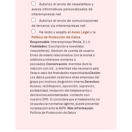
Autorizo el envío de newsletters y
avisos informativos personalizados de
interempresas.net
Autorizo el envío de comunicaciones
de terceros vía interempresas.net
He leído y acepto el
Aviso Legal
y la
Política de Protección de Datos
Responsable:
Interempresas Media, S.L.U.
Finalidades:
Suscripción a nuestra(s)
newsletter(s). Gestión de cuenta de usuario.
Envío de emails relacionados con la misma o
relativos a intereses similares o
asociados.
Conservación:
mientras dure la
relación con Ud., o mientras sea necesario para
llevar a cabo las finalidades especificadas
Cesión:
Los datos pueden cederse a otras
empresas del
grupo
por motivos de gestión interna.
Derechos:
Acceso, rectificación, oposición, supresión,
portabilidad, limitación del tratatamiento y
decisiones automatizadas:
contacte con
nuestro DPD
. Si considera que el tratamiento no
se ajusta a la normativa vigente, puede presentar
reclamación ante la
AEPD
.
Más información:
Política de Protección de Datos