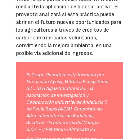
mediante la aplicación de biochar activo. El
proyecto analizará si esta práctica puede
abrir en el futuro nuevas oportunidades para
los agricultores a través de créditos de
carbono en mercados voluntarios,
convirtiendo la mejora ambiental en una
posible vía adicional de ingresos.
El Grupo Operativo está formado por
Fundación Ayesa, Volterra Ecosystems
S.L., G2G Algae Solutions S.L., la
Asociación de Investigación y
Cooperación Industrial de Andalucía F.
de Paula Rojas (AICIA), Cooperativas
Agro-alimentarias de Andalucía,
Alcafruit -Productores del Campo
S.C.A.- y Pentanux-Almoxata S.L.