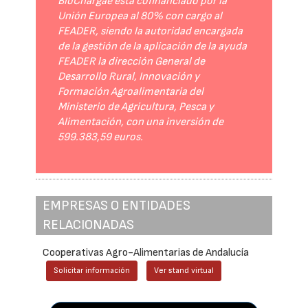
BioChargae está cofinanciado por la
Unión Europea al 80% con cargo al
FEADER, siendo la autoridad encargada
de la gestión de la aplicación de la ayuda
FEADER la dirección General de
Desarrollo Rural, Innovación y
Formación Agroalimentaria del
Ministerio de Agricultura, Pesca y
Alimentación, con una inversión de
599.383,59 euros.
EMPRESAS O ENTIDADES
RELACIONADAS
Cooperativas Agro-Alimentarias de Andalucía
Solicitar información
Ver stand virtual