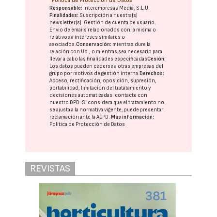
Política de Protección de Datos
Responsable:
Interempresas Media, S.L.U.
Finalidades:
Suscripción a nuestra(s)
newsletter(s). Gestión de cuenta de usuario.
Envío de emails relacionados con la misma o
relativos a intereses similares o
asociados.
Conservación:
mientras dure la
relación con Ud., o mientras sea necesario para
llevar a cabo las finalidades especificadas
Cesión:
Los datos pueden cederse a otras
empresas del
grupo
por motivos de gestión interna.
Derechos:
Acceso, rectificación, oposición, supresión,
portabilidad, limitación del tratatamiento y
decisiones automatizadas:
contacte con
nuestro DPD
. Si considera que el tratamiento no
se ajusta a la normativa vigente, puede presentar
reclamación ante la
AEPD
.
Más información:
Política de Protección de Datos
REVISTAS