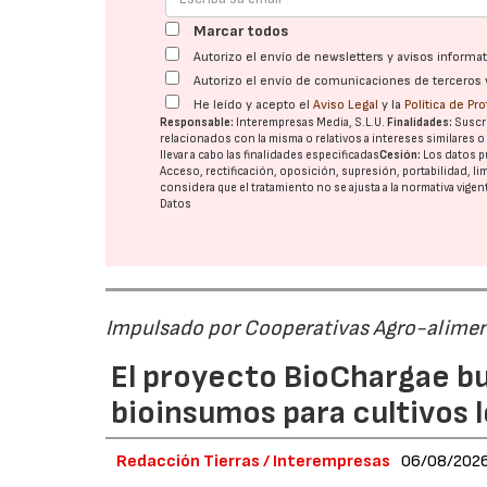
Marcar todos
Autorizo el envío de newsletters y avisos inform
Autorizo el envío de comunicaciones de terceros 
He leído y acepto el
Aviso Legal
y la
Política de Pr
Responsable:
Interempresas Media, S.L.U.
Finalidades:
Suscri
relacionados con la misma o relativos a intereses similares 
llevar a cabo las finalidades especificadas
Cesión:
Los datos p
Acceso, rectificación, oposición, supresión, portabilidad, l
considera que el tratamiento no se ajusta a la normativa vige
Datos
Impulsado por Cooperativas Agro-alimen
El proyecto BioChargae bu
bioinsumos para cultivos 
Redacción Tierras / Interempresas
06/08/202