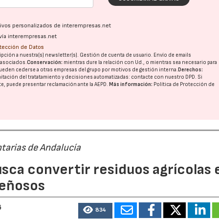
ativos personalizados de interempresas.net
vía interempresas.net
otección de Datos
pción a nuestra(s) newsletter(s). Gestión de cuenta de usuario. Envío de emails
o asociados.
Conservación:
mientras dure la relación con Ud., o mientras sea necesario para
ueden cederse a otras
empresas del grupo
por motivos de gestión interna.
Derechos:
imitación del tratatamiento y decisiones automatizadas:
contacte con nuestro DPD
. Si
nte, puede presentar reclamación ante la
AEPD
.
Más información:
Política de Protección de
tarias de Andalucía
sca convertir residuos agrícolas 
leñosos
6
834