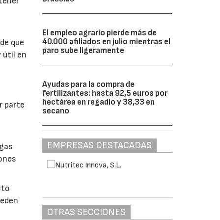
btener
El empleo agrario pierde más de
40.000 afiliados en julio mientras el
 de que
paro sube ligeramente
 útil en
Ayudas para la compra de
fertilizantes: hasta 92,5 euros por
hectárea en regadío y 38,33 en
r parte
secano
EMPRESAS DESTACADAS
lgas
iones
sto
ueden
OTRAS SECCIONES