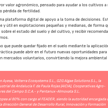
r valor agronómico, pensado para ayudar a los cultivos a r
 pérdida de fertilidad.
a plataforma digital de apoyo a la toma de decisiones. Es
e y útil en explotaciones pequeñas y medianas, de forma q
sobre el estado del suelo y del cultivo, y recibir recomend
umos.
no que puede quedar fijado en el suelo mediante la aplicació
práctica puede abrir en el futuro nuevas oportunidades para
 en mercados voluntarios, convirtiendo la mejora ambiental
Ayesa, Volterra Ecosystems S.L., G2G Algae Solutions S.L., la
strial de Andalucía F. de Paula Rojas (AICIA), Cooperativas Agro-
ores del Campo S.C.A.- y Pentanux-Almoxata S.L.
opea al 80% con cargo al FEADER, siendo la autoridad encargada 
 la dirección General de Desarrollo Rural, Innovación y Formación