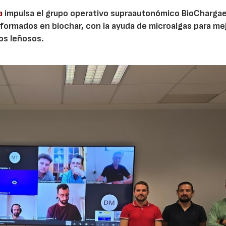
a
impulsa el grupo operativo supraautonómico BioChargae
ormados en biochar, con la ayuda de microalgas para mej
vos leñosos.
23/07/2026
30/07/2026