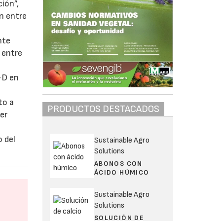
ción”,
ón entre
nte
 entre
+D en
to a
PRODUCTOS DESTACADOS
er
 del
Sustainable Agro
Solutions
ABONOS CON
ÁCIDO HÚMICO
Sustainable Agro
Solutions
SOLUCIÓN DE