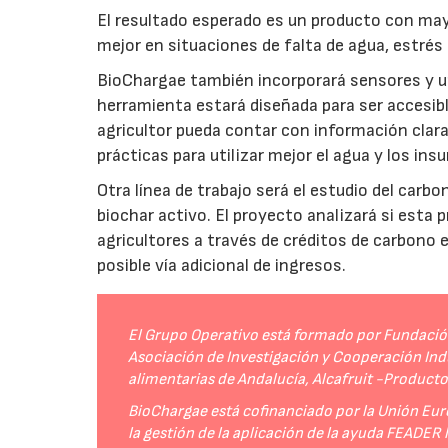
El resultado esperado es un producto con mayo
mejor en situaciones de falta de agua, estrés o
BioChargae también incorporará sensores y un
herramienta estará diseñada para ser accesibl
agricultor pueda contar con información clara 
prácticas para utilizar mejor el agua y los ins
Otra línea de trabajo será el estudio del carbo
biochar activo. El proyecto analizará si esta 
agricultores a través de créditos de carbono
posible vía adicional de ingresos.
El Grupo Operativo está formado por Fundación 
Asociación de Investigación y Cooperación Indu
alimentarias de Andalucía, Alcafruit -Product
BioChargae está cofinanciado por la Unión Eur
la gestión de la aplicación de la ayuda FEADER