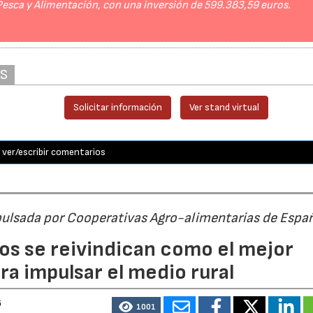
 Pesca y Alimentación, con una inversión de 599.383,59 euros.
AS
Solicitar información
Ver stand virtual
ver/escribir comentarios
pulsada por Cooperativas Agro-alimentarias de Espa
os se reivindican como el mejor
a impulsar el medio rural
6
1001