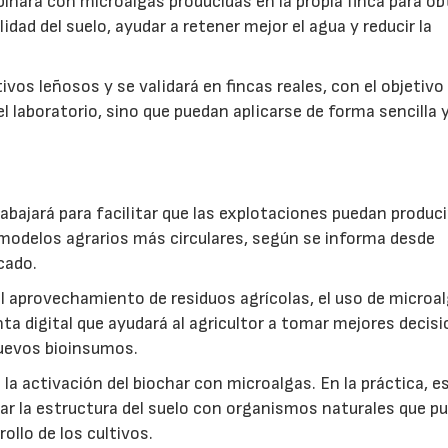
inará con microalgas producidas en la propia finca para o
idad del suelo, ayudar a retener mejor el agua y reducir la
vos leñosos y se validará en fincas reales, con el objetivo
l laboratorio, sino que puedan aplicarse de forma sencilla y
abajará para facilitar que las explotaciones puedan produci
modelos agrarios más circulares, según se informa desde
cado.
: el aprovechamiento de residuos agrícolas, el uso de microa
ta digital que ayudará al agricultor a tomar mejores decis
 nuevos bioinsumos.
a activación del biochar con microalgas. En la práctica, e
rar la estructura del suelo con organismos naturales que p
rollo de los cultivos.