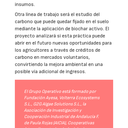
insumos.
Otra línea de trabajo será el estudio del
carbono que puede quedar fijado en el suelo
mediante la aplicación de biochar activo. El
proyecto analizará si esta práctica puede
abrir en el futuro nuevas oportunidades para
los agricultores a través de créditos de
carbono en mercados voluntarios,
convirtiendo la mejora ambiental en una
posible vía adicional de ingresos.
El Grupo Operativo está formado por
Fundación Ayesa, Volterra Ecosystems
S.L., G2G Algae Solutions S.L., la
Asociación de Investigación y
Cooperación Industrial de Andalucía F.
de Paula Rojas (AICIA), Cooperativas