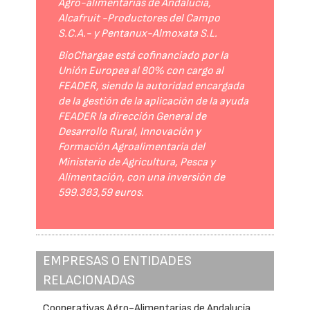
Agro-alimentarias de Andalucía,
Alcafruit -Productores del Campo
S.C.A.- y Pentanux-Almoxata S.L.
BioChargae está cofinanciado por la
Unión Europea al 80% con cargo al
FEADER, siendo la autoridad encargada
de la gestión de la aplicación de la ayuda
FEADER la dirección General de
Desarrollo Rural, Innovación y
Formación Agroalimentaria del
Ministerio de Agricultura, Pesca y
Alimentación, con una inversión de
599.383,59 euros.
EMPRESAS O ENTIDADES
RELACIONADAS
Cooperativas Agro-Alimentarias de Andalucía