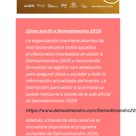
Cómo asistir a Demoalmendro 2026
La organización mantiene abiertas las
inscripciones para todos aquellos
profesionales interesados en asistir a
Demoalmendro 2026 y recomienda
formalizar el registro con antelación
para asegurar plaza y acceder a toda la
información actualizada del evento. La
inscripción para asistir a la jornada ya
puede realizarse a través de la web oficial
de Demoalmendro 2026:
https://www.demoalmendro.com/DemoAlmendro202
Además, a través de este canal ya se
encuentra disponible el programa
completo de Demoalmendro 2026,