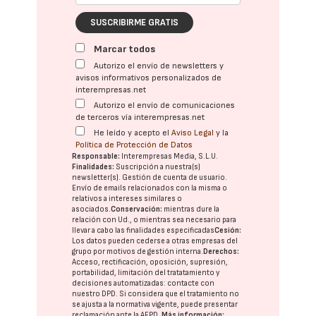
SUSCRIBIRME GRATIS
Marcar todos
Autorizo el envío de newsletters y
avisos informativos personalizados de
interempresas.net
Autorizo el envío de comunicaciones
de terceros vía interempresas.net
He leído y acepto el
Aviso Legal
y la
Política de Protección de Datos
Responsable:
Interempresas Media, S.L.U.
Finalidades:
Suscripción a nuestra(s)
newsletter(s). Gestión de cuenta de usuario.
Envío de emails relacionados con la misma o
relativos a intereses similares o
asociados.
Conservación:
mientras dure la
relación con Ud., o mientras sea necesario para
llevar a cabo las finalidades especificadas
Cesión:
Los datos pueden cederse a otras
empresas del
grupo
por motivos de gestión interna.
Derechos:
Acceso, rectificación, oposición, supresión,
portabilidad, limitación del tratatamiento y
decisiones automatizadas:
contacte con
nuestro DPD
. Si considera que el tratamiento no
se ajusta a la normativa vigente, puede presentar
reclamación ante la
AEPD
.
Más información: