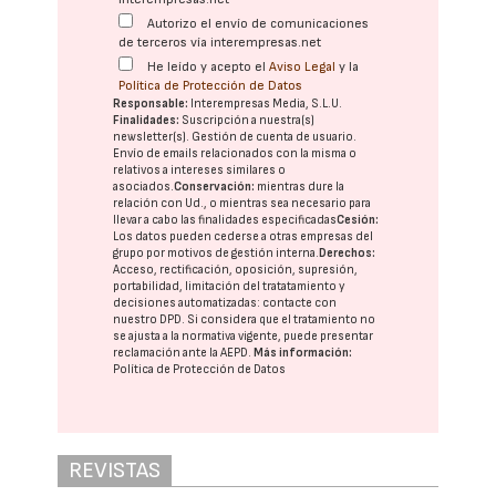
Autorizo el envío de comunicaciones
de terceros vía interempresas.net
He leído y acepto el
Aviso Legal
y la
Política de Protección de Datos
Responsable:
Interempresas Media, S.L.U.
Finalidades:
Suscripción a nuestra(s)
newsletter(s). Gestión de cuenta de usuario.
Envío de emails relacionados con la misma o
relativos a intereses similares o
asociados.
Conservación:
mientras dure la
relación con Ud., o mientras sea necesario para
llevar a cabo las finalidades especificadas
Cesión:
Los datos pueden cederse a otras
empresas del
grupo
por motivos de gestión interna.
Derechos:
Acceso, rectificación, oposición, supresión,
portabilidad, limitación del tratatamiento y
decisiones automatizadas:
contacte con
nuestro DPD
. Si considera que el tratamiento no
se ajusta a la normativa vigente, puede presentar
reclamación ante la
AEPD
.
Más información:
Política de Protección de Datos
REVISTAS