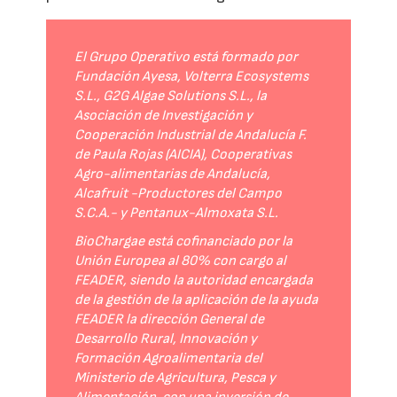
El Grupo Operativo está formado por
Fundación Ayesa, Volterra Ecosystems
S.L., G2G Algae Solutions S.L., la
Asociación de Investigación y
Cooperación Industrial de Andalucía F.
de Paula Rojas (AICIA), Cooperativas
Agro-alimentarias de Andalucía,
Alcafruit -Productores del Campo
S.C.A.- y Pentanux-Almoxata S.L.
BioChargae está cofinanciado por la
Unión Europea al 80% con cargo al
FEADER, siendo la autoridad encargada
de la gestión de la aplicación de la ayuda
FEADER la dirección General de
Desarrollo Rural, Innovación y
Formación Agroalimentaria del
Ministerio de Agricultura, Pesca y