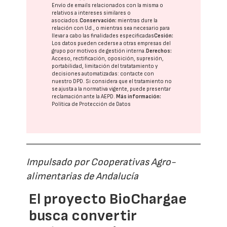
Envío de emails relacionados con la misma o
relativos a intereses similares o
asociados.
Conservación:
mientras dure la
relación con Ud., o mientras sea necesario para
llevar a cabo las finalidades especificadas
Cesión:
Los datos pueden cederse a otras
empresas del
grupo
por motivos de gestión interna.
Derechos:
Acceso, rectificación, oposición, supresión,
portabilidad, limitación del tratatamiento y
decisiones automatizadas:
contacte con
nuestro DPD
. Si considera que el tratamiento no
se ajusta a la normativa vigente, puede presentar
reclamación ante la
AEPD
.
Más información:
Política de Protección de Datos
Impulsado por Cooperativas Agro-
alimentarias de Andalucía
El proyecto BioChargae
busca convertir