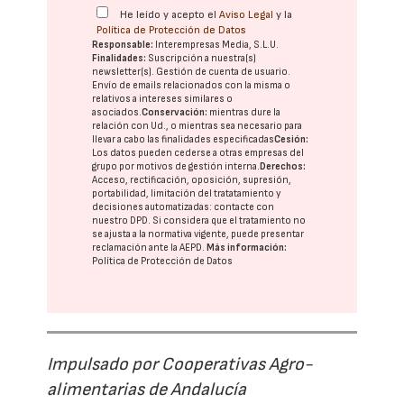
He leído y acepto el
Aviso Legal
y la
Política de Protección de Datos
Responsable:
Interempresas Media, S.L.U.
Finalidades:
Suscripción a nuestra(s)
newsletter(s). Gestión de cuenta de usuario.
Envío de emails relacionados con la misma o
relativos a intereses similares o
asociados.
Conservación:
mientras dure la
relación con Ud., o mientras sea necesario para
llevar a cabo las finalidades especificadas
Cesión:
Los datos pueden cederse a otras
empresas del
grupo
por motivos de gestión interna.
Derechos:
Acceso, rectificación, oposición, supresión,
portabilidad, limitación del tratatamiento y
decisiones automatizadas:
contacte con
nuestro DPD
. Si considera que el tratamiento no
se ajusta a la normativa vigente, puede presentar
reclamación ante la
AEPD
.
Más información:
Política de Protección de Datos
Impulsado por Cooperativas Agro-
alimentarias de Andalucía