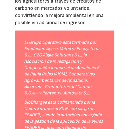
los agricultores a través de créditos de
carbono en mercados voluntarios,
convirtiendo la mejora ambiental en una
posible vía adicional de ingresos.
El Grupo Operativo está formado por
Fundación Ayesa, Volterra Ecosystems
S.L., G2G Algae Solutions S.L., la
Asociación de Investigación y
Cooperación Industrial de Andalucía F.
de Paula Rojas (AICIA), Cooperativas
Agro-alimentarias de Andalucía,
Alcafruit -Productores del Campo
S.C.A.- y Pentanux-Almoxata S.L.
BioChargae está cofinanciado por la
Unión Europea al 80% con cargo al
FEADER, siendo la autoridad encargada
de la gestión de la aplicación de la ayuda
FEADER la dirección General de