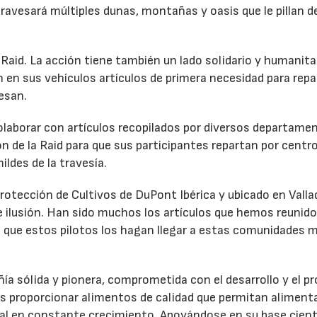
travesará múltiples dunas, montañas y oasis que le pillan d
 Raid. La acción tiene también un lado solidario y humanita
 en sus vehículos artículos de primera necesidad para repar
esan.
olaborar con artículos recopilados por diversos departame
n de la Raid para que sus participantes repartan por centr
ldes de la travesía.
Protección de Cultivos de DuPont Ibérica y ubicado en Valla
e ilusión. Han sido muchos los artículos que hemos reunido
 que estos pilotos los hagan llegar a estas comunidades 
a sólida y pionera, comprometida con el desarrollo y el p
es proporcionar alimentos de calidad que permitan aliment
al en constante crecimiento. Apoyándose en su base cientí