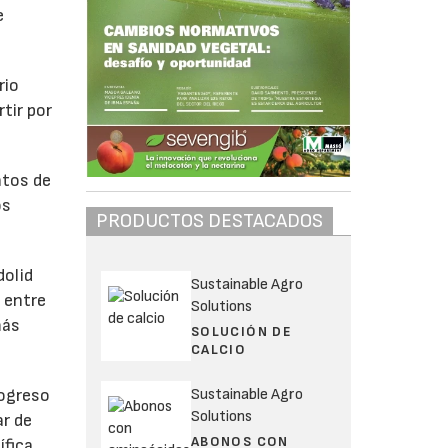
e
rio
tir por
ntos de
os
PRODUCTOS DESTACADOS
dolid
Sustainable Agro
 entre
Solutions
más
SOLUCIÓN DE
CALCIO
Sustainable Agro
rogreso
Solutions
ar de
ABONOS CON
fica,