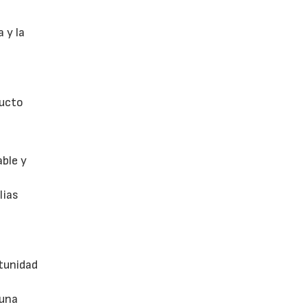
 y la
ducto
able y
lias
tunidad
 una