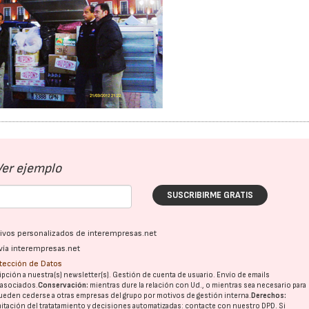
Ver ejemplo
23/07/2026
30/07/2026
SUSCRIBIRME GRATIS
ativos personalizados de interempresas.net
vía interempresas.net
otección de Datos
pción a nuestra(s) newsletter(s). Gestión de cuenta de usuario. Envío de emails
o asociados.
Conservación:
mientras dure la relación con Ud., o mientras sea necesario para
ueden cederse a otras
empresas del grupo
por motivos de gestión interna.
Derechos:
imitación del tratatamiento y decisiones automatizadas:
contacte con nuestro DPD
. Si