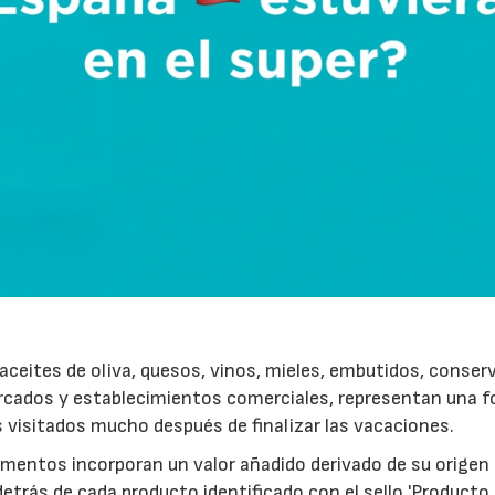
ceites de oliva, quesos, vinos, mieles, embutidos, conser
rcados y establecimientos comerciales, representan una 
s visitados mucho después de finalizar las vacaciones.
imentos incorporan un valor añadido derivado de su origen
etrás de cada producto identificado con el sello 'Producto