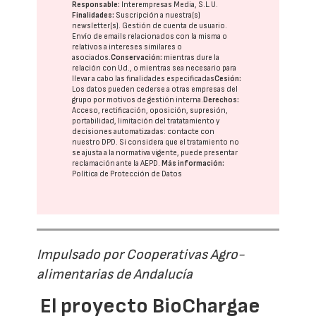
Responsable:
Interempresas Media, S.L.U.
Finalidades:
Suscripción a nuestra(s)
newsletter(s). Gestión de cuenta de usuario.
Envío de emails relacionados con la misma o
relativos a intereses similares o
asociados.
Conservación:
mientras dure la
relación con Ud., o mientras sea necesario para
llevar a cabo las finalidades especificadas
Cesión:
Los datos pueden cederse a otras
empresas del
grupo
por motivos de gestión interna.
Derechos:
Acceso, rectificación, oposición, supresión,
portabilidad, limitación del tratatamiento y
decisiones automatizadas:
contacte con
nuestro DPD
. Si considera que el tratamiento no
se ajusta a la normativa vigente, puede presentar
reclamación ante la
AEPD
.
Más información:
Política de Protección de Datos
Impulsado por Cooperativas Agro-
alimentarias de Andalucía
El proyecto BioChargae