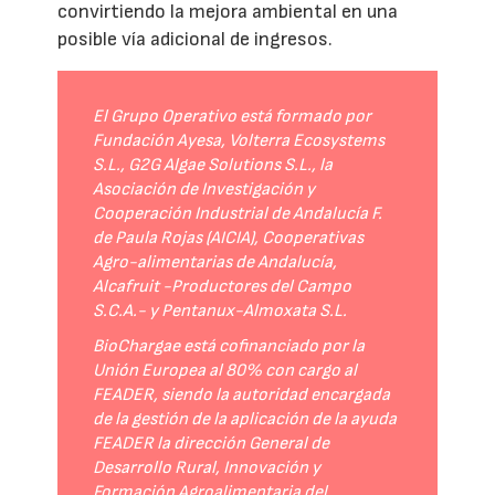
convirtiendo la mejora ambiental en una
posible vía adicional de ingresos.
El Grupo Operativo está formado por
Fundación Ayesa, Volterra Ecosystems
S.L., G2G Algae Solutions S.L., la
Asociación de Investigación y
Cooperación Industrial de Andalucía F.
de Paula Rojas (AICIA), Cooperativas
Agro-alimentarias de Andalucía,
Alcafruit -Productores del Campo
S.C.A.- y Pentanux-Almoxata S.L.
BioChargae está cofinanciado por la
Unión Europea al 80% con cargo al
FEADER, siendo la autoridad encargada
de la gestión de la aplicación de la ayuda
FEADER la dirección General de
Desarrollo Rural, Innovación y
Formación Agroalimentaria del