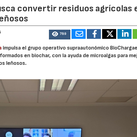
sca convertir residuos agrícolas 
leñosos
6
789
a
impulsa el grupo operativo supraautonómico BioChargae
ormados en biochar, con la ayuda de microalgas para mej
vos leñosos.