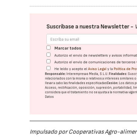
Suscríbase a nuestra Newsletter -
Marcar todos
Autorizo el envío de newsletters y avisos inform
Autorizo el envío de comunicaciones de terceros 
He leído y acepto el
Aviso Legal
y la
Política de Pr
Responsable:
Interempresas Media, S.L.U.
Finalidades:
Suscri
relacionados con la misma o relativos a intereses similares 
llevar a cabo las finalidades especificadas
Cesión:
Los datos p
Acceso, rectificación, oposición, supresión, portabilidad, l
considera que el tratamiento no se ajusta a la normativa vige
Datos
Impulsado por Cooperativas Agro-alimen