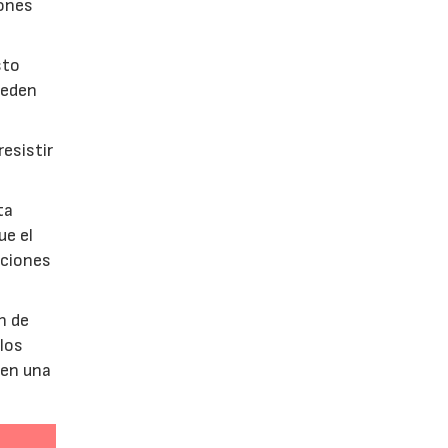
iones
sto
ueden
esistir
ta
ue el
aciones
n de
 los
 en una