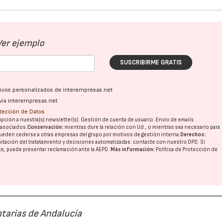
Ver ejemplo
SUSCRIBIRME GRATIS
ativos personalizados de interempresas.net
vía interempresas.net
otección de Datos
pción a nuestra(s) newsletter(s). Gestión de cuenta de usuario. Envío de emails
o asociados.
Conservación:
mientras dure la relación con Ud., o mientras sea necesario para
23/07/2026
30/07/2026
ueden cederse a otras
empresas del grupo
por motivos de gestión interna.
Derechos:
imitación del tratatamiento y decisiones automatizadas:
contacte con nuestro DPD
. Si
nte, puede presentar reclamación ante la
AEPD
.
Más información:
Política de Protección de
tarias de Andalucía