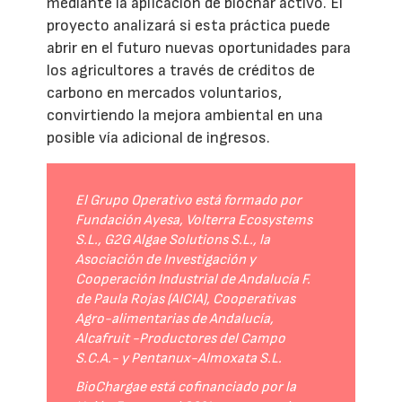
mediante la aplicación de biochar activo. El
proyecto analizará si esta práctica puede
abrir en el futuro nuevas oportunidades para
los agricultores a través de créditos de
carbono en mercados voluntarios,
convirtiendo la mejora ambiental en una
posible vía adicional de ingresos.
El Grupo Operativo está formado por
Fundación Ayesa, Volterra Ecosystems
S.L., G2G Algae Solutions S.L., la
Asociación de Investigación y
Cooperación Industrial de Andalucía F.
de Paula Rojas (AICIA), Cooperativas
Agro-alimentarias de Andalucía,
Alcafruit -Productores del Campo
S.C.A.- y Pentanux-Almoxata S.L.
BioChargae está cofinanciado por la