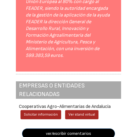
Unión Europea al 80% con cargo al
FEADER, siendo la autoridad encargada
de la gestión de la aplicación de la ayuda
FEADER la dirección General de
Desarrollo Rural, Innovación y
Formación Agroalimentaria del
Ministerio de Agricultura, Pesca y
Alimentación, con una inversión de
599.383,59 euros.
EMPRESAS O ENTIDADES
RELACIONADAS
Cooperativas Agro-Alimentarias de Andalucía
Solicitar información
Ver stand virtual
ver/escribir comentarios