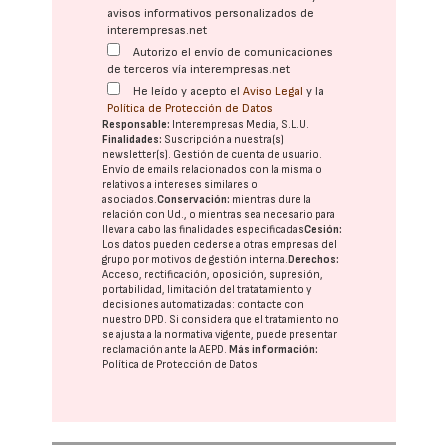
avisos informativos personalizados de
interempresas.net
Autorizo el envío de comunicaciones
de terceros vía interempresas.net
He leído y acepto el
Aviso Legal
y la
Política de Protección de Datos
Responsable:
Interempresas Media, S.L.U.
Finalidades:
Suscripción a nuestra(s)
newsletter(s). Gestión de cuenta de usuario.
Envío de emails relacionados con la misma o
relativos a intereses similares o
asociados.
Conservación:
mientras dure la
relación con Ud., o mientras sea necesario para
llevar a cabo las finalidades especificadas
Cesión:
Los datos pueden cederse a otras
empresas del
grupo
por motivos de gestión interna.
Derechos:
Acceso, rectificación, oposición, supresión,
portabilidad, limitación del tratatamiento y
decisiones automatizadas:
contacte con
nuestro DPD
. Si considera que el tratamiento no
se ajusta a la normativa vigente, puede presentar
reclamación ante la
AEPD
.
Más información:
Política de Protección de Datos