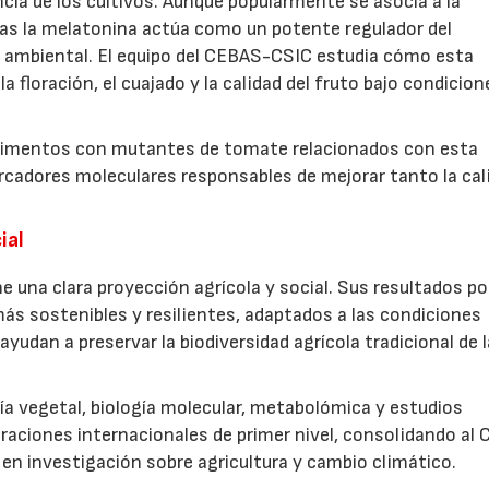
cia de los cultivos. Aunque popularmente se asocia a la
ntas la melatonina actúa como un potente regulador del
és ambiental. El equipo del CEBAS-CSIC estudia cómo esta
floración, el cuajado y la calidad del fruto bajo condicion
perimentos con mutantes de tomate relacionados con esta
arcadores moleculares responsables de mejorar tanto la cal
ial
ne una clara proyección agrícola y social. Sus resultados po
más sostenibles y resilientes, adaptados a las condiciones
yudan a preservar la biodiversidad agrícola tradicional de l
ía vegetal, biología molecular, metabolómica y estudios
aciones internacionales de primer nivel, consolidando al
en investigación sobre agricultura y cambio climático.