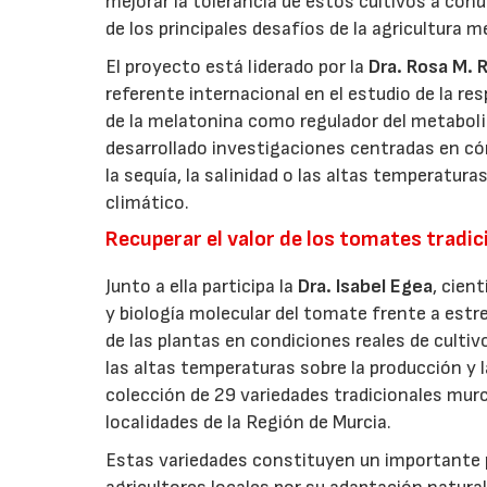
mejorar la tolerancia de estos cultivos a con
de los principales desafíos de la agricultura m
El proyecto está liderado por la
Dra. Rosa M. 
referente internacional en el estudio de la re
de la melatonina como regulador del metabol
desarrollado investigaciones centradas en 
la sequía, la salinidad o las altas temperatu
climático.
Recuperar el valor de los tomates tradic
Junto a ella participa la
Dra. Isabel Egea
, cien
y biología molecular del tomate frente a estre
de las plantas en condiciones reales de cultiv
las altas temperaturas sobre la producción y l
colección de 29 variedades tradicionales mur
localidades de la Región de Murcia.
Estas variedades constituyen un importante p