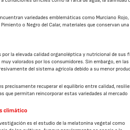
a condiciones difíciles como la falta de agua, la salinidad o
e encuentran variedades emblemáticas como Murciano Rojo,
Pimiento o Negro del Calar, materiales que conservan una
or la elevada calidad organoléptica y nutricional de sus f
s muy valorados por los consumidores. Sin embargo, en las
resivamente del sistema agrícola debido a su menor produc
s precisamente recuperar el equilibrio entre calidad, resilie
as que permitan reincorporar estas variedades al mercado
és climático
vestigación es el estudio de la melatonina vegetal como