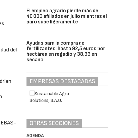
El empleo agrario pierde más de
40.000 afiliados en julio mientras el
paro sube ligeramente
es
Ayudas para la compra de
fertilizantes: hasta 92,5 euros por
idad del
hectárea en regadío y 38,33 en
secano
EMPRESAS DESTACADAS
drían
a
 CEBAS-
OTRAS SECCIONES
AGENDA