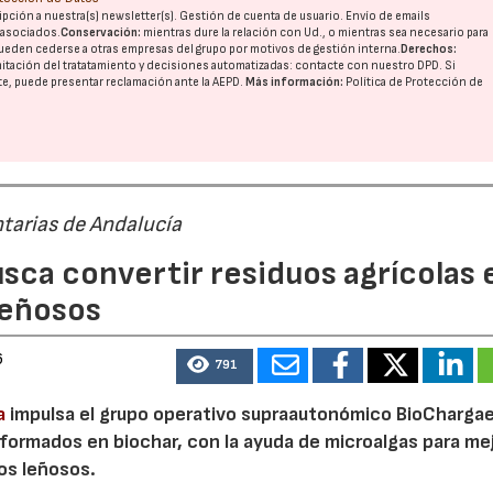
pción a nuestra(s) newsletter(s). Gestión de cuenta de usuario. Envío de emails
o asociados.
Conservación:
mientras dure la relación con Ud., o mientras sea necesario para
ueden cederse a otras
empresas del grupo
por motivos de gestión interna.
Derechos:
imitación del tratatamiento y decisiones automatizadas:
contacte con nuestro DPD
. Si
nte, puede presentar reclamación ante la
AEPD
.
Más información:
Política de Protección de
tarias de Andalucía
sca convertir residuos agrícolas 
leñosos
6
791
a
impulsa el grupo operativo supraautonómico BioChargae
ormados en biochar, con la ayuda de microalgas para mej
vos leñosos.