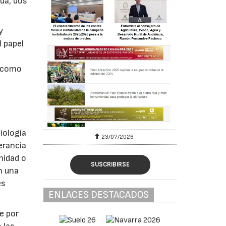
gua, dos
y
l papel
s como
siología
23/07/2026
erancia
nidad o
SUSCRIBIRSE
n una
es
ENLACES DESTACADOS
e por