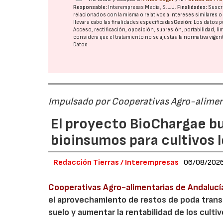
Responsable:
Interempresas Media, S.L.U.
Finalidades:
Suscri
relacionados con la misma o relativos a intereses similares 
llevar a cabo las finalidades especificadas
Cesión:
Los datos p
Acceso, rectificación, oposición, supresión, portabilidad, l
considera que el tratamiento no se ajusta a la normativa vige
Datos
Impulsado por Cooperativas Agro-alimen
El proyecto BioChargae bu
bioinsumos para cultivos 
Redacción Tierras / Interempresas
06/08/202
Cooperativas Agro-alimentarias de Andalucí
el aprovechamiento de restos de poda transf
suelo y aumentar la rentabilidad de los culti