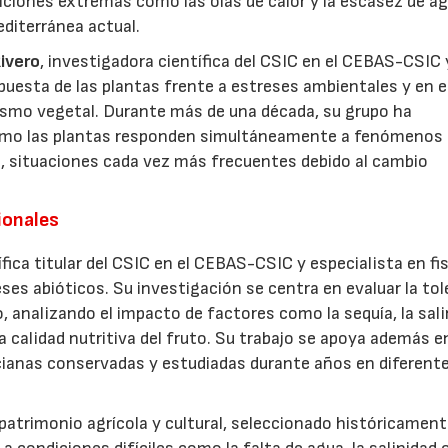
diciones extremas como las olas de calor y la escasez de a
editerránea actual.
Rivero
, investigadora científica del CSIC en el CEBAS-CSIC 
spuesta de las plantas frente a estreses ambientales y en e
ismo vegetal. Durante más de una década, su grupo ha
cómo las plantas responden simultáneamente a fenómeno
ras, situaciones cada vez más frecuentes debido al cambio
ionales
tífica titular del CSIC en el CEBAS-CSIC y especialista en fi
23/07/2026
30/07/2026
ses abióticos. Su investigación se centra en evaluar la tol
o, analizando el impacto de factores como la sequía, la sali
a calidad nutritiva del fruto. Su trabajo se apoya además e
cianas conservadas y estudiadas durante años en diferent
atrimonio agrícola y cultural, seleccionado históricament